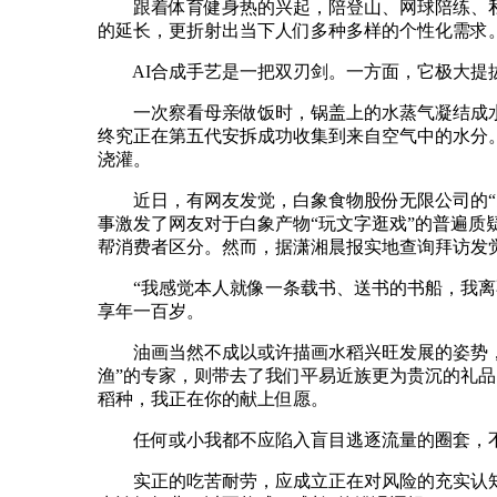
跟着体育健身热的兴起，陪登山、网球陪练、私兔
的延长，更折射出当下人们多种多样的个性化需求
AI合成手艺是一把双刃剑。一方面，它极大提拔
一次察看母亲做饭时，锅盖上的水蒸气凝结成水
终究正在第五代安拆成功收集到来自空气中的水分
浇灌。
近日，有网友发觉，白象食物股份无限公司的“多
事激发了网友对于白象产物“玩文字逛戏”的普遍质疑
帮消费者区分。然而，据潇湘晨报实地查询拜访发
“我感觉本人就像一条载书、送书的书船，我离不
享年一百岁。
油画当然不成以或许描画水稻兴旺发展的姿势，言
渔”的专家，则带去了我们平易近族更为贵沉的礼品
稻种，我正在你的献上但愿。
任何或小我都不应陷入盲目逃逐流量的圈套，不要
实正的吃苦耐劳，应成立正在对风险的充实认知取