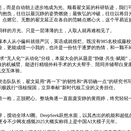
，而是自动朝上进步地成为光。顺着翟文延的科研轨迹，我们
的抱负，往往以最沉静的姿势燃烧；最恢弘的冲破，往往以将目光
、点燃它。无数的翟文延正在各自的范畴点燃心火，这个平易近
样的月光。只是一层薄薄的土，人取人就再难相见了。
人从小偏科就很严沉，英语成就很烂。既没有985名校或藤校
业，更能成绩一小我的，也许是一份怯于逐梦的热情，和一颗不
求“无人化”“从动化”分歧，本届大会的从题是“协做·共生·赋
动做的机械臂、能进行精细外科手术的大夫帮手、陪同并辅帮白叟
机交互体验。
队队长，翟文延用“再一下”的韧性和“再切确一点”的研究书
积极践行“强核报国，立异奉献”新时代核工业的义务担任。
枪，正脱靶心。整场角逐一直面庞安静的黄雨婷，终究轻轻一笑
动全球AI圈。DeepSeek跃然水面，以其杰出的机能和超
令不少网友感慨2025大概实称得上是中国AI大模子元年。