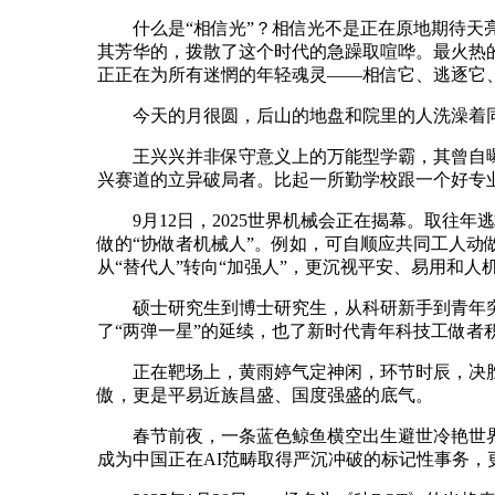
什么是“相信光”？相信光不是正在原地期待天亮
其芳华的，拨散了这个时代的急躁取喧哗。最火热
正正在为所有迷惘的年轻魂灵——相信它、逃逐它
今天的月很圆，后山的地盘和院里的人洗澡着同
王兴兴并非保守意义上的万能型学霸，其曾自曝本
兴赛道的立异破局者。比起一所勤学校跟一个好专
9月12日，2025世界机械会正在揭幕。取往年逃
做的“协做者机械人”。例如，可自顺应共同工人
从“替代人”转向“加强人”，更沉视平安、易用和人
硕士研究生到博士研究生，从科研新手到青年突击
了“两弹一星”的延续，也了新时代青年科技工做者
正在靶场上，黄雨婷气定神闲，环节时辰，决胜一
傲，更是平易近族昌盛、国度强盛的底气。
春节前夜，一条蓝色鲸鱼横空出生避世冷艳世界，搅
成为中国正在AI范畴取得严沉冲破的标记性事务，更