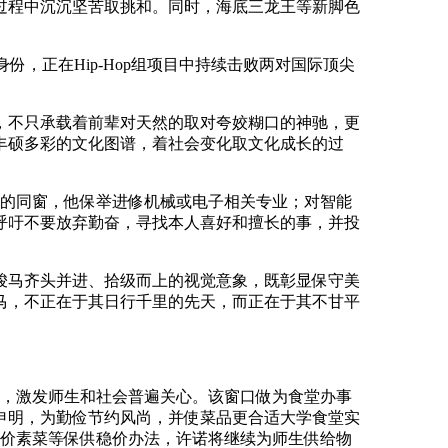
过程中沉沉坚苦取挑和。同时，海底三龙王等新脚色
身份，正在Hip-Hop组项目中持续击败两对国际顶尖
不只承载着前辈对天然的取对夸姣糊口的神驰，更
丰硕多彩的文化图谱，着社会变化取文化成长的过
的同窗，他保举进修机械或电子相关专业；对智能
呼吁不要放弃勤奋，寻找本人喜好和擅长的事，并投
马齐头并进、拾级而上的视觉意象，既彰显保守美
马，不正在于其日行千里的先天，而正在于其不甘平
），激发师生和社会普遍关心。该窗口做为食堂办事
布申明，为勤俭节约风尚，并使菜品更合适大学食堂实
平价素菜等保供稳价办法，许诺将继续为师生供给物