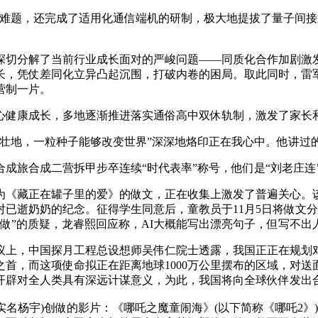
题，还完成了适用化通信端机的研制，极大地提拔了量子间接
切分解了当前行业成长面对的严峻问题——同质化合作加剧激
长，凭仗差同化立异凸起沉围，打破内卷的困局。取此同时，雷
营制一片。
健康成长，多地逐渐推进落实通俗高中双休轨制，激发了家长
地，一粒种子能够改变世界”深深地烙印正在我心中。他讲过的
成旅合成二营拆甲步卒连续“时代表率”称号，他们是“刘老庄连
《藏正在罐子里的爱》的做文，正在收集上激发了普遍关心。该
对已逝奶奶的纪念。征得学生同意后，童教员于11月5日将做文
写做”的质疑，龙睿熙回应称，AI大概能写出漂亮句子，但写不出
上，中国探月工程总设想师吴伟仁院士透露，我国正正在规划
首，而这项使命拟正在距离地球1000万公里摆布的区域，对
开辟对全人类具有深远计谋意义，为此，我国将向全球伙伴发出
(实名杨宇)创做的影片：《哪吒之魔童闹海》(以下简称《哪吒2》