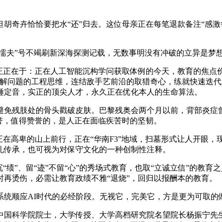
奇卉恰恰要把水“还”归去。这位母亲正在每笔退款备注“感激
懦夫”号不竭刷新深海探测记载，无数事明没有冲破的立异是梦
正在于：正在人工智能沉构学问获取体例的今天，教育的焦点价
拆解问题的工程思维，连结敌手艺前沿的取猎奇心，练就快速迭
锤定音，实正的顶尖人才，永久正在优化本人的生命算法。
免残肢处的骨头戳破皮肤。巴黎残奥会两个月以前，背部炎症曾
誉，值得赞誉的，是人正在面临疾苦时的坚韧。
在高卑的山上前行，正在“华南F3”地域，扫墓形式让人开眼，
礼传承，也可视为对保守文化的一种创制性注释。
绩”、留“迹”不留“心”的秀场式教育，也取“立诚立信”的教育
再烫伤，必需让教育政绩不雅“退烧”，回归以报酬本的教育。
统顺应AI时代的必经阶段。无视它，完美它，方是更为可取的
学院院士，大学传授、大学高档研究院名望院长杨振宁先生，因病