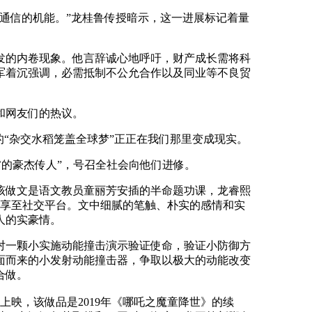
通信的机能。”龙桂鲁传授暗示，这一进展标记着量
发的内卷现象。他言辞诚心地呼吁，财产成长需将科
军着沉强调，必需抵制不公允合作以及同业等不良贸
和网友们的热议。
“杂交水稻笼盖全球梦”正正在我们那里变成现实。
’的豪杰传人”，号召全社会向他们进修。
做文是语文教员童丽芳安插的半命题功课，龙睿熙
分享至社交平台。文中细腻的笔触、朴实的感情和实
人的实豪情。
对一颗小实施动能撞击演示验证使命，验证小防御方
送面而来的小发射动能撞击器，争取以极大的动能改变
合做。
)上映，该做品是2019年《哪吒之魔童降世》的续