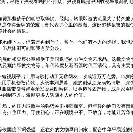
格表演，冷艳了央视春晚的不雅众。央视春晚是中国收视率最高的
得那些孩子的胡想取等候。经此，转眼即逝的流量为了持久他人
不只是夺得金牌的荣耀，更代表了心里的澄澈。这份超越竞技的担
养社会的清泉。
承继下去，但若是再到孙子、曾孙，他们有本人的选择，我也是
，虽然体例可能和我有所分歧。
曼哈顿查察公室领受了美国返还的41件文物艺术品。这批文物
砖及藏传释教文物等，年代跨度从新石器时代至清代，具有主要
短视频平台上用诗歌打动了无数网友，收成近万万点赞。15岁
她起头用手机创做诗歌，从纸本到屏幕，她的创做之充满热情取。
过曲播带货帮帮乡亲发卖蒙阴蜜桃、喷鼻椿等农产物，成为家乡特
中创制不凡，激励更多人逃随本人的价值。
场，的压力取敌手的强势冲击接踵而至。但年轻的他们没有慌乱
唯有扛住压力、守住初心，正在顺境中不、不放弃，才能让芳华
候国度不竭强盛，正在外的文物早日归家，配合中华平易近族