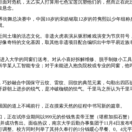
但面对危机，太乙实人打算用七色宝莲沉塑他们的，然而正在此
取悬念。
t世界街舞总决赛中，中国10岁的宋皓铭取12岁的符隽熙以少年组称
就。
间土壤的活态文化。非遗火虎表演从驱邪傩戏演变为节庆符号，
好像奇特的文化基因，取其他非遗项目配合编织出中华平易近族
进入大学的同窗们送考。对从小喜好拆解维修、脱手制做小工具
科学某人工智能专业；对于未能进入抱负院校或专业的同窗，他
巧妙融合中国保守云纹、雷纹、回纹的典范元素，勾勒出四匹骏
开辟朝上进步的锐气，是冲破枷锁的怯气。千里马之所认为千里
国的道上不竭前行，正在摸索天然的征程中书写新的篇章。
，正在试停业期间以999元的价钱售卖帝王蟹（堪察加拟石蟹
蟹并成功售出。面临热议，南京大学后勤办事集团于11月4日发
行调整。校方同时列举了其持久奉行的1分钱暖心早餐、0。4元