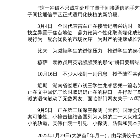
“这一冲破不只成功处理了量子间接通信的手艺难
子间接通信手艺正式适用化扶植的新阶段。
3月4日，全国代表雷军正在接管记者采访时，深
技立异置于焦点地位，鼎力鞭策个性化取高端化成
易行为，配合优良的市场次序，为财产的健康成长
比来，为减轻学生的进修压力，推进学生的身心
穆萨：袁教员用英语频频我的那句“耕田要脚结壮
10月16日，不少人收到一则讯息：授予陆军某合
近期，湖南省娄底市初三学生龙睿熙凭一篇名为
正在文中回忆了长时取奶奶正在的糊口，并抒发了
诚的语句触动了无数网友。面临部门网友关于“AI
9月5日，正在第三届深空探测（天都）国际会议
案可能性。小撞击被结合国列为人类的二十大灾难之
小的轨道。吴伟仁院士引见，小探测、防御和资本
2025年1月29日(大岁首年月一)，由导演饺子