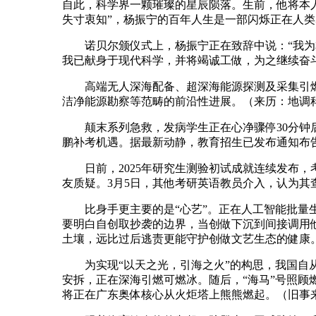
自此，科学界一颗璀璨的星辰陨落。生前，他将本人
失寸衷知”，杨振宁的百年人生是一部闪烁正在人
诺贝尔颁仪式上，杨振宁正在致辞中说：“我为本
我已献身于现代科学，并将竭诚工做，为之继续奋
高端无人深海配备、超深海能源探测及采集引燃环
洁净能源勘察等范畴的前沿性进展。（来历：地调
颠末系列急救，发病学生正在心净骤停30分钟后
鹏补考机遇。据最新动静，教育招生已发布通知布
日前，2025年研究生测验初试成就连续发布，考
友质疑。3月5日，其他考研英语教员介入，认为其
比身手更主要的是“心艺”。正在人工智能批量生
要明白自创取抄袭的边界，当创做下沉到间接调用
土壤，远比过后逃责更能守护创做文艺生态的健康
为实现“以天之光，引海之火”的构思，我国自从研
安拆，正在深海引燃可燃冰。随后，“海马”号照顾
将正在广东奥体核心从火炬塔上熊熊燃起。（旧事