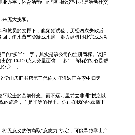
业办事，体育活动中的“陪同经济”不只是活动社交
带来庞大挑和。
和教员的支撑下，他频频试验，历经四次失败后，
轮回，使水蒸气冷凝成水滴，渗入到树根处完成从动
目的“多半”二字，其实是该公司的注册商标。该旧
110-120克大分量面饼，“多半”商标的初心是帮
四分之一。
苏文学山房旧书店第三代传人江澄波正在家中归天，
平院士的墓前怀念。而不远万里前去非洲“授之以
俯视的施舍，而是平等的握手。你正在我的地盘播下
将无意义的伤痛取“意志力”绑定，可能导致学出产