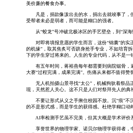
美价廉的餐食办事。
凡是，捐款像泼出去的水，捐出去就竣事了，但胡
受帮者未必是弱者，而可能是糊口的强者。
从“蛟龙”号冲破北极冰区的手艺壁垒，到“深海
对即将填报意愿的学生而言，这份“锦囊”的实正
的机缘”，取其焦炙可否跻身抢手专业，不如培育
下的学生穿过将来的。人生的专业代码，从不是一
有五年时间，蒋裕燕每年都需要到病院锯骨，避
大赛“过程完满，成果完满”。伤痛从来都不值得赞
无人机拍摄山景寻找“太公”，机械狗驮着祭品正
现，天然惹人关心。这不只是人们对祭拜先人的典
不要让形式从义之手揪住校园不放。沉“痕”不沉“
的不是形式感，而是学生的获得感。杜绝学糊口动时
AI率检测手艺虽不完美，但其大概是学术评价系
享誉世界的物理学家、诺贝尔物理学获得者，中国科