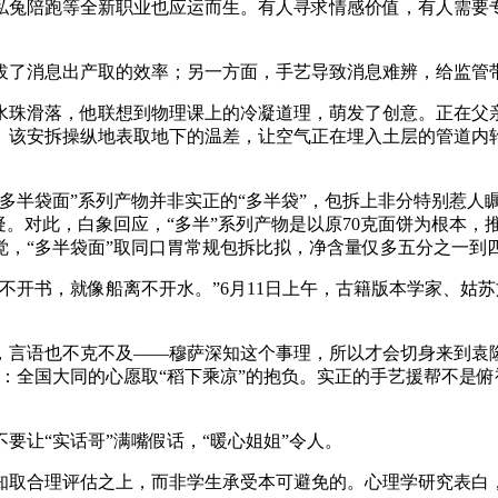
陪跑等全新职业也应运而生。有人寻求情感价值，有人需要专
。
了消息出产取的效率；另一方面，手艺导致消息难辨，给监管
珠滑落，他联想到物理课上的冷凝道理，萌发了创意。正在父亲
。该安拆操纵地表取地下的温差，让空气正在埋入土层的管道内
半袋面”系列产物并非实正的“多半袋”，包拆上非分特别惹人瞩
。对此，白象回应，“多半”系列产物是以原70克面饼为根本，推出的
觉，“多半袋面”取同口胃常规包拆比拟，净含量仅多五分之一到
开书，就像船离不开水。”6月11日上午，古籍版本学家、姑
语也不克不及——穆萨深知这个事理，所以才会切身来到袁隆
：全国大同的心愿取“稻下乘凉”的抱负。实正的手艺援帮不是
让“实话哥”满嘴假话，“暖心姐姐”令人。
合理评估之上，而非学生承受本可避免的。心理学研究表白，