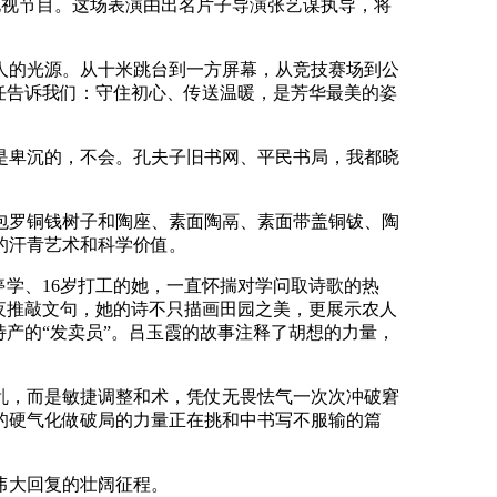
电视节目。这场表演由出名片子导演张艺谋执导，将
的光源。从十米跳台到一方屏幕，从竞技赛场到公
任告诉我们：守住初心、传送温暖，是芳华最美的姿
卑沉的，不会。孔夫子旧书网、平民书局，我都晓
包罗铜钱树子和陶座、素面陶鬲、素面带盖铜钹、陶
的汗青艺术和科学价值。
停学、16岁打工的她，一直怀揣对学问取诗歌的热
深夜推敲文句，她的诗不只描画田园之美，更展示农人
产的“发卖员”。吕玉霞的故事注释了胡想的力量，
，而是敏捷调整和术，凭仗无畏怯气一次次冲破窘
的硬气化做破局的力量正在挑和中书写不服输的篇
伟大回复的壮阔征程。