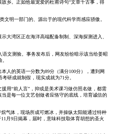
根故乡。正如他最宠爱的杜甫诗句“文章千古事，得
类文明一部门的、源出于的现代科学而感应骄傲。
展示大湾区正在海洋高端配备制制、深海探测进入、
入语文测验。事务发布后，网友纷纷暗示该当给姜昭
验。
人的英语一分数为89分（满分100分），遭到网
语考研成就制假，现实成就为71分。
援用“前人言”，抑或是美术课习做仿照名做，都需
该当是每一位文艺创做者应恪守的底线，培育诚信的
甲烷气体，现场所成可燃冰，并操纵太阳能通过特种
于11月9日揭幕，届时，意味科技取体育胡想的圣火