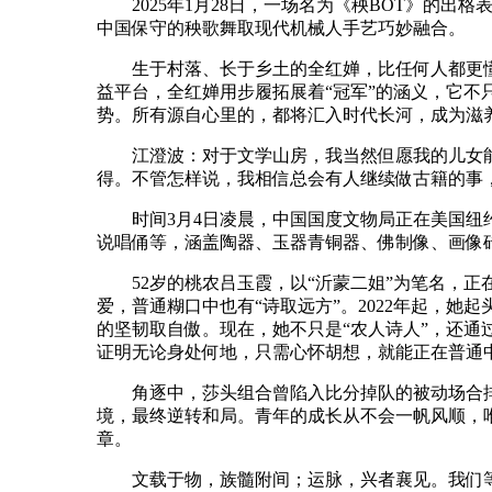
2025年1月28日，一场名为《秧BOT》的出
中国保守的秧歌舞取现代机械人手艺巧妙融合。
生于村落、长于乡土的全红婵，比任何人都更懂
益平台，全红婵用步履拓展着“冠军”的涵义，它
势。所有源自心里的，都将汇入时代长河，成为滋
江澄波：对于文学山房，我当然但愿我的儿女能
得。不管怎样说，我相信总会有人继续做古籍的事
时间3月4日凌晨，中国国度文物局正在美国纽约
说唱俑等，涵盖陶器、玉器青铜器、佛制像、画像
52岁的桃农吕玉霞，以“沂蒙二姐”为笔名，正在
爱，普通糊口中也有“诗取远方”。2022年起，
的坚韧取自傲。现在，她不只是“农人诗人”，还通
证明无论身处何地，只需心怀胡想，就能正在普通
角逐中，莎头组合曾陷入比分掉队的被动场合排
境，最终逆转和局。青年的成长从不会一帆风顺，
章。
文载于物，族髓附间；运脉，兴者襄见。我们等