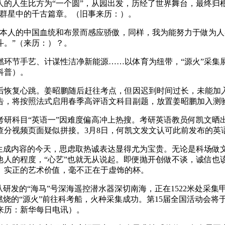
的人生比方为“一个圆”，从园出发，历经了世界舞台，最终归
类群星中的千古篇章。（旧事来历：）。
人的中国血统和布景而感应骄傲，同样，我为能努力于做为人
斗。”（来历：）？。
节手艺、计谋性洁净新能源……以体育为纽带，“源火”采集
科普）。
恢复心跳。姜昭鹏随后赶往考点，但因迟到时间过长，未能加
告，将按照法式启用春季高评语文科目副题，放置姜昭鹏加入测
研科目“英语一”因难度偏高冲上热搜。考研英语教员何凯文晒出本
查分视频页面疑似拼接。3月8日，何凯文发文认可此前发布的英
成内容的今天，思虑取热诚表达显得尤为宝贵。无论是科场做文
他人的程度，“心艺”也就无从说起。即便抛开创做不谈，诚信也
。实正的艺术价值，毫不正在于虚饰的杯。
发的“海马”号深海遥控潜水器深切南海，正在1522米处采集
燃烧的“源火”前往科考船，火种采集成功。第15届全国活动会将
来历：新华每日电讯）。