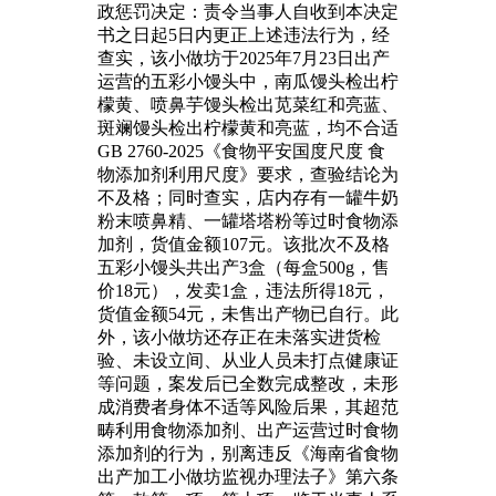
政惩罚决定：责令当事人自收到本决定
书之日起5日内更正上述违法行为，经
查实，该小做坊于2025年7月23日出产
运营的五彩小馒头中，南瓜馒头检出柠
檬黄、喷鼻芋馒头检出苋菜红和亮蓝、
斑斓馒头检出柠檬黄和亮蓝，均不合适
GB 2760-2025《食物平安国度尺度 食
物添加剂利用尺度》要求，查验结论为
不及格；同时查实，店内存有一罐牛奶
粉末喷鼻精、一罐塔塔粉等过时食物添
加剂，货值金额107元。该批次不及格
五彩小馒头共出产3盒（每盒500g，售
价18元），发卖1盒，违法所得18元，
货值金额54元，未售出产物已自行。此
外，该小做坊还存正在未落实进货检
验、未设立间、从业人员未打点健康证
等问题，案发后已全数完成整改，未形
成消费者身体不适等风险后果，其超范
畴利用食物添加剂、出产运营过时食物
添加剂的行为，别离违反《海南省食物
出产加工小做坊监视办理法子》第六条