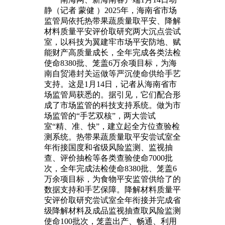
静（记者 蒙健 ）2025年，海南省市场
监管局依托热带果蔬质量取平安、降解
材料质量平安评价取研究两大沉点尝试
室，以科技为翼建牢市场平安防地、赋
能财产高质量成长，全年完成各类法检
使命8380批、笼盖6万余项目标，为海
南自贸港封关运做等严沉使命供给手艺
支持。这是1月14日，记者从海南省市
场监管局获悉的。据引见，它们配合形
成了市场监管的科技支持系统。做为市
场监管的“手艺双核”，两大尝试
室“精、准、快”，建立起全方位查验检
测系统。热带果蔬质量取平安尝试室全
年衔接国度和省级风险监测、监视抽
查、评价抽检等各类查验使命7000批
次，全年完成法检使命8380批、笼盖6
万余项目标，为食物平安监管供给了的
数据支持和手艺保障。降解材料质量平
安评价取研究尝试室全年衔接并完成省
级降解材料及成品监视抽查取风险监测
使命100批次，笼盖出产、畅通、利用