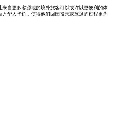
来自更多客源地的境外旅客可以或许以更便利的体
百万华人华侨，使得他们回国投亲或旅逛的过程更为