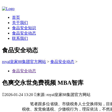
首页
关于我们
食品安全知识
食品安全动态
联系我们
食品安全动态
royal皇家88集团官方网站
>
食品安全动态
>
食品安全动态
色爽交永世免费视频 MBA智库

2026-01-24 13:20

来源: royal皇家88集团官方网站
笔者跟多位省级、市级税务人士交换得知，目前
税收、发觉偷逃税、少缴税行为，理应依法，不然