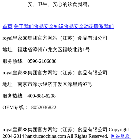
安、卫生、安心的饮食就餐。
首页
关于我们
食品安全知识
食品安全动态
联系我们
royal皇家88集团官方网站（江苏）食品有限公司
地址：福建省漳州市龙文区福岐北路1号
服务热线：0596-2106888
royal皇家88集团官方网站（江苏）食品有限公司
地址：南京市溧水经济开发区溧星路97号
服务热线：400-881-6208
OEM专线：18052036822
royal皇家88集团官方网站（江苏）食品有限公司
Copyright
2004-2014 hanxiucaochina.com All Rights Reserved.
网站地图