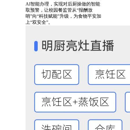
AI智能办理，实现对后厨操做的智能
取预警，让校园餐监管从“报酬放
哨”向“科技赋能”升级，为食物平安加
上“双安全”。