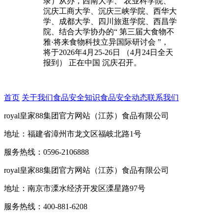
录）从办，西南大学、 农业科学院、
沉庆工商大学、沉庆三峡学院、西华大
学、成都大学、四川旅逛学院、西昌学
院、结合大学协办的“ 第三届大食物不
雅·将来食物科技立异国际研讨会 ”，
将于2026年4月25-26日 （4月24日全天
报到） 正在中国 沉庆召开。
首页
关于我们
食品安全知识
食品安全动态
联系我们
royal皇家88集团官方网站（江苏）食品有限公司
地址：福建省漳州市龙文区福岐北路1号
服务热线：0596-2106888
royal皇家88集团官方网站（江苏）食品有限公司
地址：南京市溧水经济开发区溧星路97号
服务热线：400-881-6208