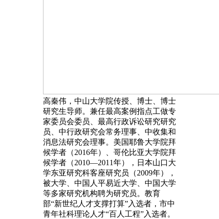
高秦伟，中山大学院传授、博士、博士
研究生导师。兼任最高案例指点工做专
家委员会委员、最高行政诉讼研究研究
员、中行政研究会常务理事、中收集和
消息法研究会理事。美国耶鲁大学院拜
候学者（2016年）、哥伦比亚大学院拜
候学者（2010—2011年），日本山口大
学东亚研究科客座研究员（2009年），
被大学、中国人平易近大学、中国大学
等多家研究机构聘为研究员。教育
部“新世纪人才支撑打算”入选者，市中
青年社科理论人才“百人工程”入选者。