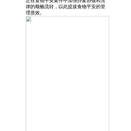
正在食物平安案件中加强办案协做和法
律的顺畅流转，以此提拔食物平安的管
理质效。