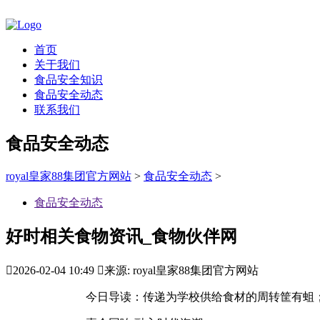
首页
关于我们
食品安全知识
食品安全动态
联系我们
食品安全动态
royal皇家88集团官方网站
>
食品安全动态
>
食品安全动态
好时相关食物资讯_食物伙伴网

2026-02-04 10:49

来源: royal皇家88集团官方网站
今日导读：传递为学校供给食材的周转筐有蛆；出名