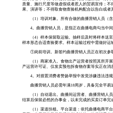
质量、施行尺度等做虚假或者惹人的贸易宣传；不
果、演讲等；不得取食物查验机构配合以告白或者
（1）培训对象。所有合做的曲播营销人员（含
4。曲播营销人员，是指正在曲播电商勾当中间
（4）样本保留取运输。抽样后及时将样本送至选
样本形态合适查验要求。样本运输过程中需做好运
①岗前培训。新签约曲播营销人员正在初次参取
（1）商家准入。食物出产运营者按照其所开展的
产运营许可证、仅发卖预包拆食物存案等实正在消
4。对措置消费者赞扬举报中发觉涉嫌违法违规
曲播营销人员必需年满18周岁，具备完全平易近
（1）自动退出。曲播间运营者、曲播营销人员办
结算后保留必然的办事金，以未完成的买卖订单完
（1）渠道扶植。平台渠道：依托曲播电商平台正