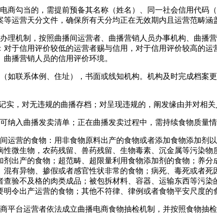
商勾当的，需提前预备其名称（姓名）、同一社会信用代码（
案等运营天分文件，确保所有天分均正在无效期内且运营范畴涵
理机制，按照曲播间运营者、曲播营销人员办事机构、曲播营
：对于信用评价较低的运营者赐与信用，对于信用评价较高的运
、曲播营销人员的信用评价环境。
如联系体例、住址），书面或线知机构。机构及时完成档案更
实，对无违规的曲播存档；对呈现违规的，阐发缘由并对相关
纳入曲播发卖清单；正在曲播发卖过程中，需持续食物质量情
运营的食物：用非食物原料出产的食物或者添加食物添加剂以
病性微生物，农药残留、兽药残留、生物毒素、沉金属等污染物
加剂出产的食物；超范畴、超限量利用食物添加剂的食物；养分
、混有异物、掺假或者感官性状非常的食物；病死、毒死或者死
者查验不及格的肉类成品；被包拆材料、容器、运输东西等污染
要明令出产运营的食物；其他不符律、律例或者食物平安尺度的
平台运营者依法成立曲播电商食物抽检机制，并按照食物抽检