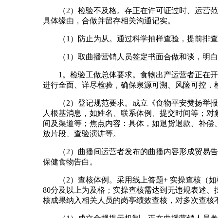
（2）检验不及格。存正在许可证过时、运营范畴
具体缘由，合做并留存相关沟通记实。
（1）防止为从。通过科学抽样查验，提前排查
（1）取曲播营销人员签定书面合做和谈，明白两
1。检验工做总体要求。食物出产运营者正在开展
进行全面、详尽检验，确保泉源可溯、风险可控，
（2）登记规范要求。成立《食物平安赞扬举报登
人根基消息，如姓名、联系体例、提交时间等；对
间及渠道等；焦点内容：具体，如退货退款、补偿
放片段、查验演讲等。
（2）曲播间运营者发布的曲播内容形成贸易告白
保健食物告白。
（2）查核体例。采用线上答题+ 实操查核（如
80分及以上为及格；实操查核需达到无违规表述
核成果纳入相关人员的岗亭绩效查核，对多次查核