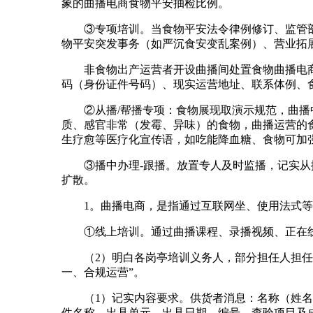
象的曲播电商食物平安抽检比例。
③专项培训。当食物平安法令律例修订、监管部分
物平安突发事务（如严沉食安变乱案例）、营业拓
非食物出产运营者开设曲播间处置食物曲播电商
码（身份证件号码）、现实运营地址、联系体例、
②从播/帮播专项：食物展现取演示规范，曲播中
质、感官非常（发霉、异味）的食物，曲播运营的
生疗愈等医疗化宣传语，如吃能降血糖、食物可加
③播中办理-跟播。放置专人及时监播，记实从播
扩散。
1。曲播电商，是指通过互联网坐、使用法式等
①线上培训。通过曲播课程、录播视频、正在线
（2）明白各岗亭培训义务人，部分担任人担任统
一、合规运营”。
（1）记实内容要求。供货者消息：名称（姓名）
件名称、出具单元、出具日期、编号、查验项目及