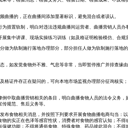
频曲播的，正在曲播间添加显著标识，避免混合或者误认。
为措置轨制，明白对违法违规曲播间运营者、曲播营销人员办事
展集中讲课、现场实操练习训练（如及格证明检验模仿、合规
做为轨制施行落地办理部分，部分担任人做为轨制施行落地的
，如发觉食物外不雅、气息等非常，当即暂停推广并排查缘由
格证件存正在疑问的，可向本地市场监视办理部分征询核实；
例中取曲播营销相关的条目，明白曲播食物人员的法令义务，如
宣传规范、售后义务等。
布食物相关消息，并按照下列要求开展食物曲播电商勾当：以
食物的实正在色泽等感官性状，消费者对食物的感官认知；不得
有保健功能；不得将通俗食物、特殊食物、药品彼此混合；不得