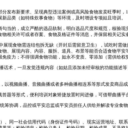
发布新要求、呈现典型违法案例或高风险食物发卖旺季时，1
展新品类（如特殊炊事食物）等环境，及时增设专项姑且培训。
勾当的，成立严酷的选品轨制，明白选品尺度和规范，核验现实
食物相关许可或者存案、食物及格证件等消息，并保留相关记实
展现食物需连结包拆无缺（开封后需留意卫生），试吃时需做好
食物、展现内容、内容、服拆、道具、布景等能否合适食物平安
强免疫力；不得强调食物功能，如永不变质、零添加（需供给权
话术，一旦发觉违规内容（如姑且添加未经审核的功能描述等
，以视频曲播、音频曲播或者多种曲播相连系等形式发卖商品或
答题等形式，便利培训对象矫捷放置时间进修，可借帮曲播平台
筹协调，品控或平安总监或平安员担任人供给并解读专业食物
、同一社会信用代码（身份证件号码）、现实运营地址、联系
成果等；检验消息：检验义务人、检验日期、检验成果、不及格