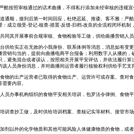
酷按照审核通过的话术曲播，不得私行添加未经审核的违规宣
通顺，接到后第一时间回应，杜绝迟延、推诿。客不雅：严酷
：成立领受-登记-核查-措置-反馈-归档-改良的全流程闭环机
共同其开展事前合规审核、食物检验等工做，供给曲播营销人员
供给实正在无效的小我身份、联系体例等消息，消息如有变更
曲播营销勾当的，提前向曲播电商平台报备；利用数字人从播的，
识，避免混合或者误认，按照相关开展平安评估，并依法履行算
的该人员身份消息，并对曲播间运营者履行核验权利供给手艺支
物的出产运营者已取得的食物出产、运营许可或存案。查对食
等需要内容。
员办事机构组织的食物平安相关培训，包罗法令律例、食物平
训查抄工做，及时供给培训档案、查核记实等材料。接管市场
剂以外的化学物质和其他可能风险人体健康物质的食物，或者