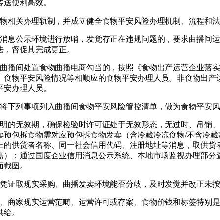
传送便利高效。
物相关办理轨制，并成立健全食物平安风险办理机制、流程和法
息公示环境进行放哨，发觉存正在违规问题的，要求曲播间运
法，督促其完成更正。
播间处置食物曲播电商勾当的，按照《食物出产运营企业落实
、食物平安风险情况等相顺应的食物平安办理人员。非食物出产
平安办理人员。
将下列事项列入曲播间食物平安风险管控清单，做为食物平安风
的无效期，确保检验时许可证处于无效形态，无过时、吊销、
卖预包拆食物需对应预包拆食物发卖（含冷藏冷冻食物/不含冷藏
上的供货者名称、同一社会信用代码、注册地址等消息，取供货
需）：通过国度企业信用消息公示系统、本地市场监视办理部分
面截图。
凭证取现实采购、曲播发卖环境能否分歧，及时发觉并改正未按
商家现实运营范畴、运营许可或存案、食物价钱和标签特别是
供给。