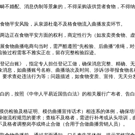
不婚配、消息伪制等景象的，不得采购该供货者食物，不得纳
食物平安风险，从泉源杜毫不及格食物流入曲播发卖环节。
边正在食物平安方面的权利，商定性行为（如发卖类食物、虚
食物曲播电商勾当时，需严酷遵照“先检验、后曲播”准绳，对
检验过程需客不雅实正在，留存完整检验踪迹。
记台账》，指定专人担任登记工做，确保消息完整、精确、无
象消息，如曲播账号名称、曲播场次及时间、涉诉/涉举报食物名
、要求查处违法行为等；问题描述，如食物变质、宣传、无天分
的，按照《中华人平易近国告白法》的相关履行广布者、告白
模仿检验及格证明、模仿曲播宣传话术）相连系的体例，确保培训
、操做流程规范的要求；查核不及格者，需进行补考或从头培训，
不及格者调整岗亭或终止合做（合用于合做曲播营销人员）。