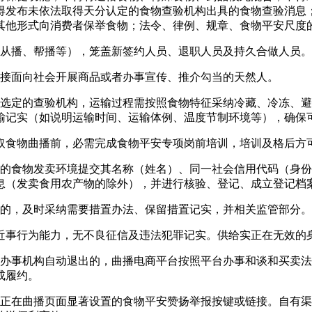
得发布未依法取得天分认定的食物查验机构出具的食物查验消息
其他形式向消费者保举食物；法令、律例、规章、食物平安尺度
从播、帮播等），笼盖新签约人员、退职人员及持久合做人员。
接面向社会开展商品或者办事宣传、推介勾当的天然人。
定的查验机构，运输过程需按照食物特征采纳冷藏、冷冻、避
输记实（如说明运输时间、运输体例、温度节制环境等），确保
食物曲播前，必需完成食物平安专项岗前培训，培训及格后方
食物发卖环境提交其名称（姓名）、同一社会信用代码（身份
息（发卖食用农产物的除外），并进行核验、登记、成立登记档
的，及时采纳需要措置办法、保留措置记实，并相关监管部分。
事行为能力，无不良征信及违法犯罪记实。供给实正在无效的
事机构自动退出的，曲播电商平台按照平台办事和谈和买卖法
成履约。
在曲播页面显著设置的食物平安赞扬举报按键或链接。自有渠