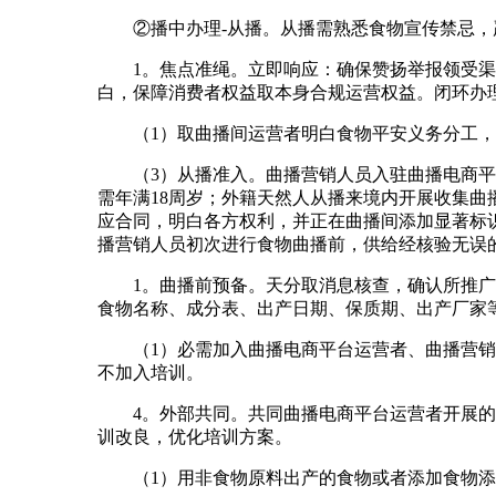
②播中办理-从播。从播需熟悉食物宣传禁忌，严
1。焦点准绳。立即响应：确保赞扬举报领受渠道
白，保障消费者权益取本身合规运营权益。闭环办理
（1）取曲播间运营者明白食物平安义务分工，
（3）从播准入。曲播营销人员入驻曲播电商平台
需年满18周岁；外籍天然人从播来境内开展收集
应合同，明白各方权利，并正在曲播间添加显著标
播营销人员初次进行食物曲播前，供给经核验无误
1。曲播前预备。天分取消息核查，确认所推广食
食物名称、成分表、出产日期、保质期、出产厂家
（1）必需加入曲播电商平台运营者、曲播营销人
不加入培训。
4。外部共同。共同曲播电商平台运营者开展的培
训改良，优化培训方案。
（1）用非食物原料出产的食物或者添加食物添加