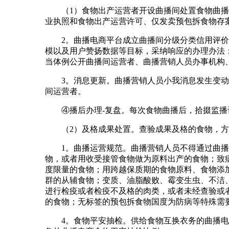
（1）食物出产运营者开设曲播间处置食物曲播电
业执照和食物出产运营许可、仅发卖预包拆食物存
2。曲播电商平台成立曲播间分级分类信用评价办
模以及用户赞扬数据等目标，采纳响应的办理办法
当体例公开曲播间运营者、曲播营销人员办事机构
3。消息更新。曲播营销人员小我消息发生变动（
间运营者。
④播后办理-复盘。每次食物曲播后，拾掇监播记
（2）及格成果处置。查验成果及格的食物，方可
1。曲播运营规范。曲播营销人员不得通过曲播间
物，或者用收受接管食物做为原料出产的食物；致
度限量的食物；用跨越保质期的食物原料、食物添
群的从辅食物；变质、油脂酸败、霉变生虫、不洁
进行检疫或者检疫不及格的肉类，或者未经查验或
的食物；无标签的预包拆食物国度为防病等特殊需
4。食物平安抽检。供给食物互换衣务的曲播电商