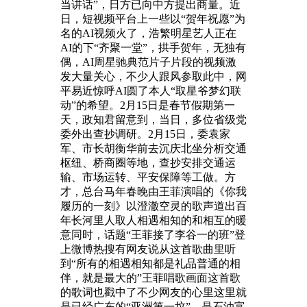
当讲话”，日方已向中方提出商量。近
日，短视频平台上一些以“贺年祝愿”为
名的AI视频火了，浩繁明星艺人正在
AI的下“齐聚一堂”，拱手贺年，无独有
偶，AI周星驰典范片子片段的视频激
发大量关心，不少人跟风参取此中，网
平易近惊呼AI圆了本人“取星爷梦幻联
动”的希望。2月15日是春节假期第一
天，政知君留意到，当日，多位省级党
委外出查抄调研。2月15日，委袁家
军、市长胡衡华前去沉庆北坐分析交通
枢纽、桥商圈等地，查抄安排交通运
输、市场运转、平安保障等工做。方
才，总台马年春晚由王菲演唱的《你我
履历的一刻》以澄澈空灵的歌声道出百
年长河里人取人相遇相知的和相互的暖
意同时，话题“王菲接了李谷一的班”登
上微博热搜有网友说从这首歌曲里听
到“所有的相遇相知都是礼品普通的相
伴，就是最大的”王菲唱歌画面这首歌
的歌词也戳中了不少网友的心里这里就
是已经广东的“亚洲第一坟”，是石油富