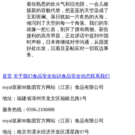
着你熟悉的炊火气和旧光阴，一会儿被
簇新的容貌代替，把蓝蓝的天空染成了
五彩斑斓。落日犹如一片炙热的火海，
倾泻到了天空的每一个角落。我们的车
就像一把匕首，割开了摆布两侧。获告
捷利的高市早苗，正在讲话中提到中国
时声称，日本将继续对华沟通，从国度
好处出发，沉着且妥帖应对一切双边事
务。
首页
关于我们
食品安全知识
食品安全动态
联系我们
royal皇家88集团官方网站（江苏）食品有限公司
地址：福建省漳州市龙文区福岐北路1号
服务热线：0596-2106888
royal皇家88集团官方网站（江苏）食品有限公司
地址：南京市溧水经济开发区溧星路97号