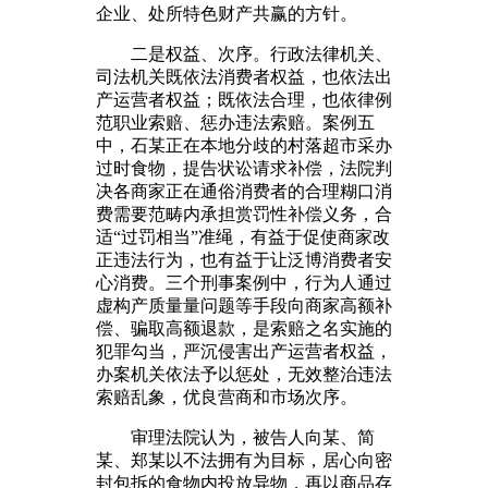
企业、处所特色财产共赢的方针。
二是权益、次序。行政法律机关、
司法机关既依法消费者权益，也依法出
产运营者权益；既依法合理，也依律例
范职业索赔、惩办违法索赔。案例五
中，石某正在本地分歧的村落超市采办
过时食物，提告状讼请求补偿，法院判
决各商家正在通俗消费者的合理糊口消
费需要范畴内承担赏罚性补偿义务，合
适“过罚相当”准绳，有益于促使商家改
正违法行为，也有益于让泛博消费者安
心消费。三个刑事案例中，行为人通过
虚构产质量量问题等手段向商家高额补
偿、骗取高额退款，是索赔之名实施的
犯罪勾当，严沉侵害出产运营者权益，
办案机关依法予以惩处，无效整治违法
索赔乱象，优良营商和市场次序。
审理法院认为，被告人向某、简
某、郑某以不法拥有为目标，居心向密
封包拆的食物内投放异物，再以商品存