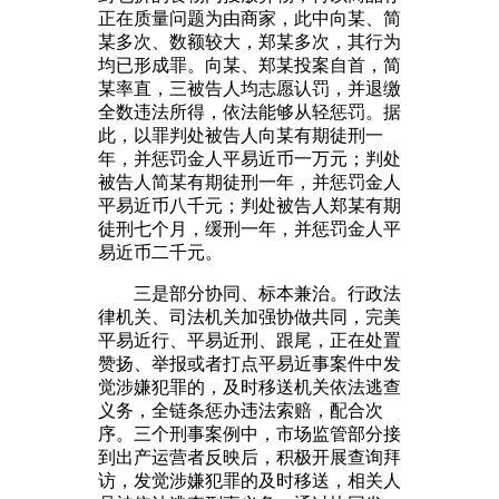
正在质量问题为由商家，此中向某、简
某多次、数额较大，郑某多次，其行为
均已形成罪。向某、郑某投案自首，简
某率直，三被告人均志愿认罚，并退缴
全数违法所得，依法能够从轻惩罚。据
此，以罪判处被告人向某有期徒刑一
年，并惩罚金人平易近币一万元；判处
被告人简某有期徒刑一年，并惩罚金人
平易近币八千元；判处被告人郑某有期
徒刑七个月，缓刑一年，并惩罚金人平
易近币二千元。
三是部分协同、标本兼治。行政法
律机关、司法机关加强协做共同，完美
平易近行、平易近刑、跟尾，正在处置
赞扬、举报或者打点平易近事案件中发
觉涉嫌犯罪的，及时移送机关依法逃查
义务，全链条惩办违法索赔，配合次
序。三个刑事案例中，市场监管部分接
到出产运营者反映后，积极开展查询拜
访，发觉涉嫌犯罪的及时移送，相关人