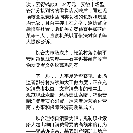
次，索得钱款0。24万元。安徽市场监
管部分接到食物零售店反映后，通过现
场核查发觉该店同类食物的包拆和质量
均无缺，且向某存正在之举，遂协帮店
肆报警处置，后机关立案侦查并抓获向
某等三人，查察机关以罪依法对向某等
人提起公诉。
以合力市场次序，鞭策村落食物平
安问题泉源管理——石某诉某超市等产
物发卖者义务胶葛系列案。
下一步，、人平易近查察院、市场
监管部分将持续加大工做力度，正在充
实消费者权益、支撑消费者的根本上，
规范职业索赔、惩办违法索赔，积极营
制消费者安心消费、运营者运营的化营
商，办事和保障经济高质量成长。
以合理糊口消费为限，规制职业索
赔人超出糊口消费需要的高额索赔行为
——曾某诉陈某、某农副产物加工场产