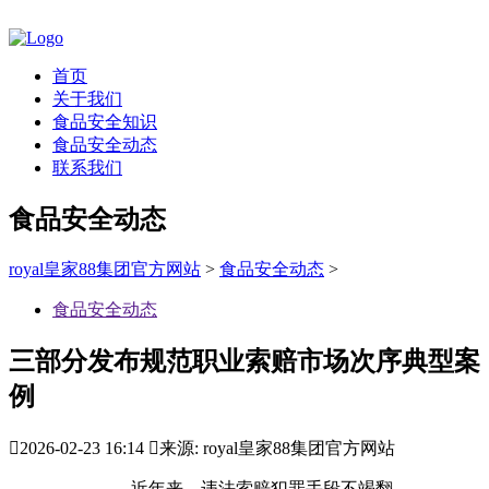
首页
关于我们
食品安全知识
食品安全动态
联系我们
食品安全动态
royal皇家88集团官方网站
>
食品安全动态
>
食品安全动态
三部分发布规范职业索赔市场次序典型案
例

2026-02-23 16:14

来源: royal皇家88集团官方网站
近年来，违法索赔犯罪手段不竭翻