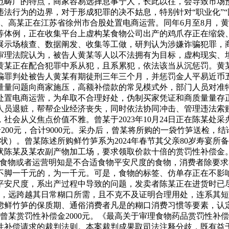
范畴广的特点，商家容易选择息事宁人，长此以往，会导致市场
法行为的边界，对于形成犯罪的决不姑息，特别针对“职业化”“
张某、高某正在江苏省徐州市合股处置电商运营。同年6月至8月
等体例，正在收集平台上虚构某食物公司出产的鸡爪存正在缩袋
展示场核查、数据阐发、收集等工做，研判认为涉嫌诈骗犯罪，
审理法院认为，被告人黄某等人以不法拥有为目标，虚构现实、
黄某正在配合犯罪中系从犯，且系累犯，依法该当从沉惩罚。黄
骗罪判处被告人黄某有期徒刑三年三个月，并惩罚金人平易近币
量量问题向商家施压，高额补偿款的常见模式外，部门人员对准
处置电商运营，为牟取不合理好处，伪制买家凭证和商质量量存
人员退赃，帮帮企业经济丧失，同时依法协同冲击、管理违法索
会从义焦点价值不雅。曾某于2023年10月24日正在陈某处采办了
件单价200元，合计9000元。采办后，曾某将所购的一袋竹笋送检
另案告状）。曾某陈述所购鲜竹笋系为2024年春节其父亲80岁寿
状陈某及某农副产物加工场，要求领取价款十倍的赏罚性补偿金
的食物或者运营明知是不合适食物平安尺度的食物，消费者除要
不脚一千元的，为一千元。可是，食物的标签、仿单存正在不影
平安尺度，系出产过程中导致的问题，发卖者陈某正在进货时已
0斤，远跨越其日常糊口所需，且不克不及证明合理用处，连系其
虑鲜竹笋的保质期、通俗消费者凡是的糊口消费习惯等要素，认
领取曾某赏罚性补偿金2000元。《最高关于审理食物药品赏罚性
性补偿请求的裁判法则。本案裁判成果取司法注释分歧，既有益