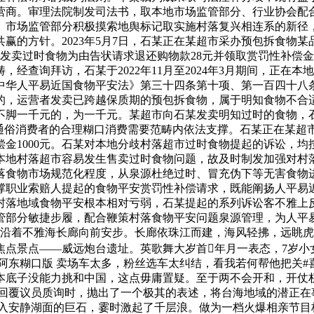
营商。审理法院制发司法书，取本地市场监管部分、行业协会配
。市场监管部分积极摸索地舆标记取实施村落复兴相连系的新径
赢的方针。2023年5月7日，石某正在某超市采办预包拆食物某
超市发卖过时食物为由告状请求退还购物款28元并领取赏罚性补偿金
经查询拜访，石某于2022年11月至2024年3月期间，正在
中华人平易近国食物平安法》第三十四条第十项、第一百四十八
的，运营者发卖已跨越保质期的预包拆食物，属于明知食物不合
不脚一千元的，为一千元。某超市向石某发卖明知过时的食物，
在通俗消费者的合理糊口消费需要范畴内依法支撑。石某正在某超
金1000元。石某对本地分歧村落超市过时食物提起的诉讼，
本地村落超市容易发生售卖过时食物问题，故及时制发加强对村
落食物市场规范化程度，从泉源杜绝过时、冒充伪下等无害食物
撑职业索赔人提起的食物平安赏罚性补偿请求，既能阐扬人平易
村落地域食物平安根本相对亏弱，石某提起的系列诉讼客不雅上
管部分敏捷步履，配合鞭策村落食物平安问题泉源管理，为人平易
便沿着不雅海长廊向前安步。长廊依珠江而建，海风轻拂，远眺
焦点景点——威远炮台遗址。英歌舞大岁首年月一表态，7岁小
糊口版 卖场车太多，粉丝选车太纠结，看我若何帮他把关#喜度东舍 
本底子没能力挑和中国，这点毋庸置疑。至于两不会开和，开仗
回覆议员质询时，抛出了一个极其的表述，将台海地域的潜正在
入安静湖面的巨石，霎时激起了千层浪。做为一档火爆相亲节目