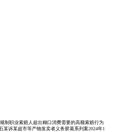
规制职业索赔人超出糊口消费需要的高额索赔行为
某诉某超市等产物发卖者义务胶葛系列案2024年1