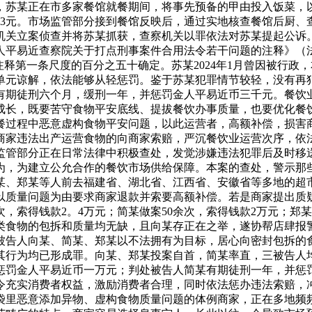
月，苏某正在市多家餐馆就餐期间，将事先预备的甲由投入饭菜，
63元。市场监管部分接到餐馆反映后，通过实地核查餐馆后厨
机关立案侦查并将苏某抓获，查察机关以罪依法对苏某提起公诉
平易近查察院关于打点刑事案件合用法令若干问题的注释》（法释
释第一条尺度的百分之五十确定。苏某2024年1月曾因被行政，
单元谅解，依法能够从轻惩罚。鉴于苏某犯罪情节较轻，没有再
有期徒刑六个月，缓刑一年，并惩罚金人平易近币三千元。餐饮
成长，既要苦守食物平安底线、提拔餐饮办事质量，也要优化餐
餐过程中恶意虚构食物平安问题，以此运营者，高额补偿，损害
商家违法出产运营食物的向商家索赔，严沉餐饮业运营次序，依
监管部分正在日常法律中积极查处，发觉涉嫌违法犯罪后及时移
，为建立公允合作的餐饮市场供给保障。本案的查处，警示那些
人简某、郑某等人前去福建省、湖北省、江西省、安徽省等多地的
以质量问题为由要求商家退款并索要高额补偿。若是商家提出质
，索得钱款2。4万元；简某做案50余次，索得钱款2万元；郑某
类食物的包拆和质量均无缺，且向某存正在之举，遂协帮店肆报
被告人向某、简某、郑某以不法拥有为目标，居心向密封包拆的
其行为均已形成罪。向某、郑某投案自首，简某率直，三被告人
惩罚金人平易近币一万元；判处被告人简某有期徒刑一年，并惩
令充实消费者权益，激励消费者合理，同时依法惩办违法索赔，
袋里恶意添加异物、虚构食物质量问题的体例商家，正在多地频