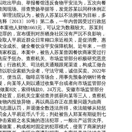
以吃出甲由、举报餐馆违反食物平安法为，五次向餐
、查阅现场、排查赞扬举据等，发觉苏某以同样体例正
。审理法院认为，被告人苏某以不法拥有为目标，多
〔2013〕10号）第二条，一年内曾因受过行政惩
本案他人财物1663元，可认定为数额较大。苏某到
犯罪的，宣布缓刑对所栖身社区没有严沉不良影响，
业取人平易近群众日常糊口亲近相关，是促消费、惠
饮业成长、健全餐饮业平安保障机制。近年来，一些
商家权益。本案中，被告人苏某曾因餐饮商家受过行
法应予惩办。查察机关、市场监管部分积极研究恶意
送；行政机关、司法机关通顺跟尾渠道，构成工做合
以职业索赔为业者，守法守规，诚信买卖。2022年
超市、便当店、咖啡店等场合，用事先预备的钢针将食
疑，向某等人则以通过收集平台或者向市场监管部分
做案8次，索得钱款0。24万元。安徽市场监管部分
警处置，后机关立案侦查并抓获向某等三人，查察机
食物内投放异物，再以商品存正在质量问题为由商
均志愿认罚，并退缴全数违法所得，依法能够从轻惩
罚金人平易近币八千元；判处被告人郑某有期徒刑七
冲击索赔之名实施的违法犯罪，一般出产运营次序。
频做案，构成相对固定的犯罪模式，侵害了商家的好