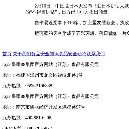
2月16日，中国驻日本大发布《驻日本讲话人就
的“不得当讲话”，日方已向中方提出商量。
自平易近党拿下316席，加上盟友维新会，执政
把蓝蓝的天空染成了五彩斑斓。落日犹如一片炙
首页
关于我们
食品安全知识
食品安全动态
联系我们
royal皇家88集团官方网站（江苏）食品有限公司
地址：福建省漳州市龙文区福岐北路1号
服务热线：0596-2106888
royal皇家88集团官方网站（江苏）食品有限公司
地址：南京市溧水经济开发区溧星路97号
服务热线：400-881-6208
OEM专线：18052036822