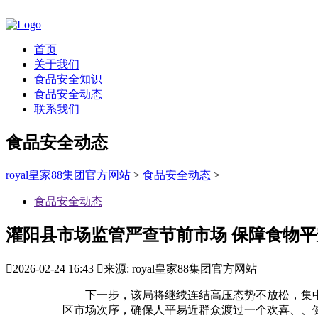
首页
关于我们
食品安全知识
食品安全动态
联系我们
食品安全动态
royal皇家88集团官方网站
>
食品安全动态
>
食品安全动态
灌阳县市场监管严查节前市场 保障食物平

2026-02-24 16:43

来源: royal皇家88集团官方网站
下一步，该局将继续连结高压态势不放松，集中
区市场次序，确保人平易近群众渡过一个欢喜、、