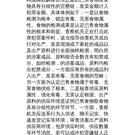
物具有分歧性的完整链，发卖金额计入
犯罪金额。具体体例如下：一是以食物
检测为根本，锁定有毒、无害食物属
性。食物的检测成果是认定已售食物属
性的根本和前提。查察机关正在打点此
类犯罪案件时，该当指导侦查机关或自
行对出产、发卖现场或下家处的成品以
及出产原料进行全面抽样检测，明白所
的涉案成品、原料能否全数含有犯禁成
分。如经检测，的涉案成品、原料均检
出犯禁成分，一方面应将所有的成品列
入出产、发卖有毒、无害食物的范畴；
另一方面为认定已售食物属于有毒、无
害食物供给了根本。二是核查供应原料
属性，强化有毒、无害认定根据。出产
原料的供应环境是证明已售食物取食物
具有分歧性的环节环节。一方面，查察
机关应连系行为人供述、聊天记实、快
递发货记实等环境，审查涉案出产原料
供应商环境，包罗供应时间、供应数量
等环节消息。若可以或许犯罪嫌疑人正