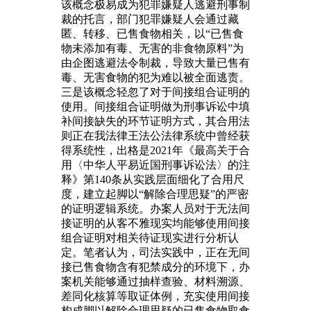
该概念极易成为犯罪嫌疑人逃避刑事制
裁的托言，部门犯罪嫌疑人会通过藏
匿、转移、已售食物相关，以“已售食
物未添加有毒、无害的非食物原料”为
由企图逃避法令制裁，导致大量已售有
毒、无害食物的犯为难以被全面逃责。
三是该概念轻忽了对于间接组合证明的
使用。间接组合证明做为刑事诉讼中填
补间接缺失的环节证明方式，其合用法
则正在我法律王法公法律系统中曾经获
得系统性，出格是2021年《最高关于合
用〈中华人平易近国刑事诉讼法〉的注
释》第140条从实践层面细化了合用尺
度，建立起脚以“解除合理思疑”的严密
的证明逻辑系统。办案人员对于无法间
接证明的从客不雅现实均能够使用间接
组合证明对相关待证现实进行分析认
定。笔者认为，司法实践中，正在无间
接已售食物含有犯禁成分的环境下，办
案机关能够通过抽样查验、材料溯源、
差同化核算等取证体例，充实使用间接
构成脚以解除合理思疑的已售食物取食