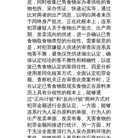
息，同时收集已售食物采办者供给的食
物包拆、采办凭证、快递记实等，通过
比对两者的出产消息，以明白两者来历
于同终身产批次。正在此根本上，连系
犯罪嫌疑人关于食物出产批次、出产周
期、发卖流向的供述，进一步确认已售
食物取食物类型的分歧性。需要留意的
是，对犯罪嫌疑人供述的审查应连系其
他客不雅，避免仅凭供述做出认定，确
保认定结论的客不雅性和精确性，以提
拔已售食物认定的靠得住性。四是分析
使用差同化核算方式，全面认定犯罪金
额。查察机关正在审查此类案件时，正
在认定已售食物取现实食物正在原料来
历上具有分歧性的根本上，能够通
过“正向计较”和“反向计较”两种方式对
犯罪金额进行全面认定。一方面，能够
连系行为人采办原料的单据、行为人的
出产发卖单据、发卖有毒、无害食物的
犯罪金额间接进行统计。另一方面，对
于无法全面查清行为人采办原料环境的
案件，能够按照上逛原料供应商对行为