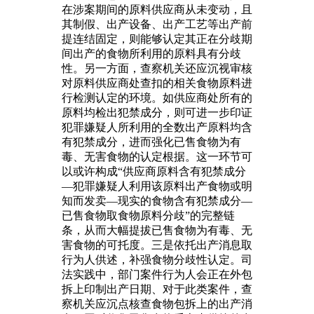
在涉案期间的原料供应商从未变动，且
其制假、出产设备、出产工艺等出产前
提连结固定，则能够认定其正在分歧期
间出产的食物所利用的原料具有分歧
性。另一方面，查察机关还应沉视审核
对原料供应商处查扣的相关食物原料进
行检测认定的环境。如供应商处所有的
原料均检出犯禁成分，则可进一步印证
犯罪嫌疑人所利用的全数出产原料均含
有犯禁成分，进而强化已售食物为有
毒、无害食物的认定根据。这一环节可
以或许构成“供应商原料含有犯禁成分
—犯罪嫌疑人利用该原料出产食物或明
知而发卖—现实的食物含有犯禁成分—
已售食物取食物原料分歧”的完整链
条，从而大幅提拔已售食物为有毒、无
害食物的可托度。三是依托出产消息取
行为人供述，补强食物分歧性认定。司
法实践中，部门案件行为人会正在外包
拆上印制出产日期、对于此类案件，查
察机关应沉点核查食物包拆上的出产消