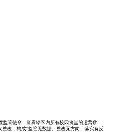
置监管使命、查看辖区内所有校园食堂的运营数
实整改，构成“监管无数据、整改无方向、落实有反