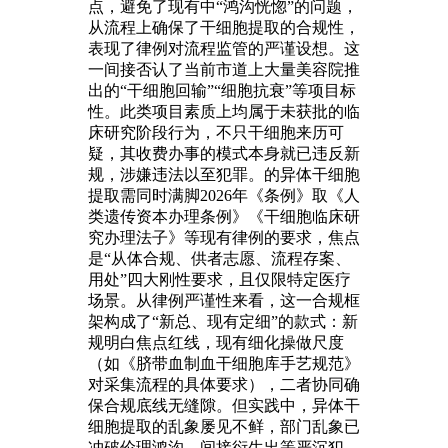
点，避免了现有中“鸿沟恍惚”的问题，
从流程上确保了干细胞提取的合规性，
表现了律例对流程监管的严谨设想。这
一间接否认了当前市道上大量美容院推
出的“干细胞回输”“细胞抗衰”等项目标
性。此类项目素质上均属于未获批的临
床研究阶段行为，不只干细胞来历可
疑，其收费办事的模式本身就已违反新
规，涉嫌违法以至犯罪。的异体干细胞
提取需同时满脚2026年《条例》取《人
类遗传资本办理条例》《干细胞临床研
究办理法子》等现有律例的要求，焦点
是“从体合规、供者志愿、流程存案、
用处”四大刚性要求，且仅限特定医疗
场景。从律例严谨性来看，这一合规框
架构成了“新总、现有定细”的款式：新
规明白焦点红线，现有细化操做尺度
（如《脐带血制血干细胞库手艺规范》
对采集流程的具体要求），二者协同确
保合规底线无缝隙。但实践中，异体干
细胞提取的乱象屡见不鲜，部门乱象已
冲破伦理鸿沟，间接衍生出等严沉犯