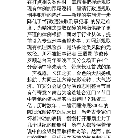
在打点相关案件时，需精准把握新规取
现有律例的跟尾逻辑，厘清行政违规取
刑事犯罪的鸿沟——新规的实施进一步
降低了“行政违法取刑事犯罪”的界定难
度，为精准逃责取保障的均衡供给了更
严谨的律例根据；而对于行业从体，提
前引入专业刑事合规办事，对照新规取
现有梳理风险点，是防备此类风险的无
效径。川不雅旧事记者 王眉灵 陈俊伶
罗顺总台马年春晚宜宾分会场正在4个
分会场中率先表态，带来长江首城的第
一声祝愿。长江之滨，金色的大船扬帆
起航，共同三江六岸光影流转，大气澎
湃。宜宾分会场总导演顾志刚整台节目
有何寄意？舞台为啥选址合江门？节目
中奔驰的骑兵是实马出镜吗？耗资三
亿，历时数年，一艘沉睡海底800年的
陈旧沉船终究沉见天日。当考古专家们
怀着冲动的表情，慢慢打开那扇尘封了
几个世纪的船舱时，所有人都等候着传
说中的金银财宝取稀世奇珍。然而，舱
门的霎时，呈现正在面前的气象却让正