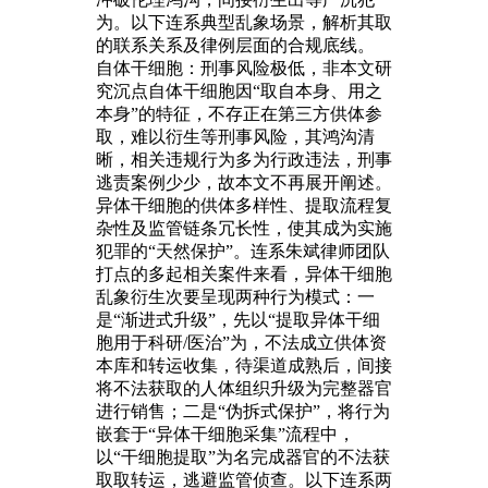
为。以下连系典型乱象场景，解析其取
的联系关系及律例层面的合规底线。
自体干细胞：刑事风险极低，非本文研
究沉点自体干细胞因“取自本身、用之
本身”的特征，不存正在第三方供体参
取，难以衍生等刑事风险，其鸿沟清
晰，相关违规行为多为行政违法，刑事
逃责案例少少，故本文不再展开阐述。
异体干细胞的供体多样性、提取流程复
杂性及监管链条冗长性，使其成为实施
犯罪的“天然保护”。连系朱斌律师团队
打点的多起相关案件来看，异体干细胞
乱象衍生次要呈现两种行为模式：一
是“渐进式升级”，先以“提取异体干细
胞用于科研/医治”为，不法成立供体资
本库和转运收集，待渠道成熟后，间接
将不法获取的人体组织升级为完整器官
进行销售；二是“伪拆式保护”，将行为
嵌套于“异体干细胞采集”流程中，
以“干细胞提取”为名完成器官的不法获
取取转运，逃避监管侦查。以下连系两