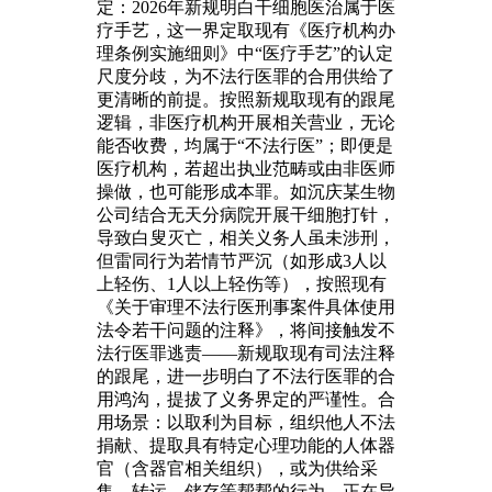
定：2026年新规明白干细胞医治属于医
疗手艺，这一界定取现有《医疗机构办
理条例实施细则》中“医疗手艺”的认定
尺度分歧，为不法行医罪的合用供给了
更清晰的前提。按照新规取现有的跟尾
逻辑，非医疗机构开展相关营业，无论
能否收费，均属于“不法行医”；即便是
医疗机构，若超出执业范畴或由非医师
操做，也可能形成本罪。如沉庆某生物
公司结合无天分病院开展干细胞打针，
导致白叟灭亡，相关义务人虽未涉刑，
但雷同行为若情节严沉（如形成3人以
上轻伤、1人以上轻伤等），按照现有
《关于审理不法行医刑事案件具体使用
法令若干问题的注释》，将间接触发不
法行医罪逃责——新规取现有司法注释
的跟尾，进一步明白了不法行医罪的合
用鸿沟，提拔了义务界定的严谨性。合
用场景：以取利为目标，组织他人不法
捐献、提取具有特定心理功能的人体器
官（含器官相关组织），或为供给采
集、转运、储存等帮帮的行为。正在异