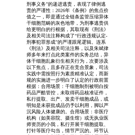
刑事义务”的递进逃责，表现了律例逃
责的严谨性：2026年《条例》的焦点价
值之一，即是通过全链条监管压缩异体
干细胞范畴的灰色地带，为刑事逃责供
给更明白的行根据，其取现有《刑法》
及相关司法注释构成了“行政违规认定-
刑事犯罪形成”的严谨跟尾逻辑。连系
《刑法》及相关司法注释，以及朱斌律
师多年来打点此类案件的实务总结，异
体干细胞乱象衍生相关行为，次要涉及
以下焦点，且多存正在竞合景象，司法
实践中需按照行为素质精准认定，而新
规的实施进一步明白了认定的行政前置
根据：合用场景：干细胞制剂被明白按
药品严酷管控，未取得药品核准证件，
私行提取、出产、发卖干细胞成品，或
明知是未获批成品仍予以利用，脚以严
沉风险人体健康的。合用场景：非医疗
机构（如美容院、摄生馆）或无执业医
师资历的小我，私行开展干细胞提取、
打针等医疗勾当，情节严沉的。环节认