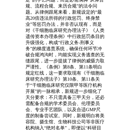
规、流程合规、来历合规”的法令问
题。从律例跟尾来看，新规设定的“最
高20倍违法所得的行政惩罚、终身禁
业”等惩罚办法，并非否认现有，而是
对《干细胞临床研究办理法子》《人类
遗传资本办理条例》中行政惩罚条目的
升级强化，构成“行政义务-刑事义
务”的梯度逃责系统，确保任何环节冲
破合规鸿沟时，均能实现义务逃查的无
缝跟尾，进一步提拔了律例的威慑力取
严谨性。《条例》第8条、第11条明白
规定红线，这一要求取现有《干细胞临
床研究办理法子》第10条、第11条关
于“干细胞临床研究仅限甲等医疗机构
开展”的一脉相承，新规进一步细化了
天分要求：不只需具备三甲天分，还必
需配备合规的学术委员会、伦理委员
会、专业手艺团队，以及合适GMP尺
度的制备尝试室。同时，新规明白将美
容院、摄生馆、生物科技公司等非医疗
机构纳入“绝对名单”，即便以“科研目