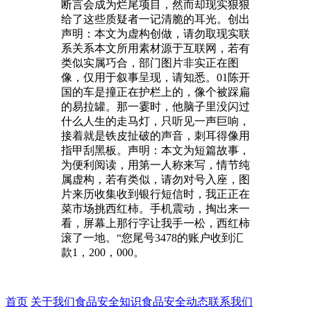
断言会成为烂尾项目，然而却现实狠狠
给了这些质疑者一记清脆的耳光。创出
声明：本文为虚构创做，请勿取现实联
系关系本文所用素材源于互联网，若有
类似实属巧合，部门图片非实正在图
像，仅用于叙事呈现，请知悉。01陈开
国的车是撞正在护栏上的，像个被踩扁
的易拉罐。那一霎时，他脑子里没闪过
什么人生的走马灯，只听见一声巨响，
接着就是铁皮扯破的声音，刺耳得像用
指甲刮黑板。声明：本文为短篇故事，
为便利阅读，用第一人称来写，情节纯
属虚构，若有类似，请勿对号入座，图
片来历收集收到银行短信时，我正正在
菜市场挑西红柿。手机震动，掏出来一
看，屏幕上那行字让我手一松，西红柿
滚了一地。“您尾号3478的账户收到汇
款1，200，000。
首页
关于我们
食品安全知识
食品安全动态
联系我们