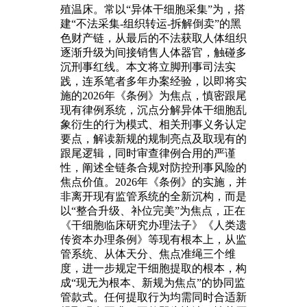
殖温床。常以“异体干细胞采集”为，搭
建“不法采集-组织转运-拆解倒卖”的黑
色财产链，从最后的不法获取人体组织
逐渐升级为间接销售人体器官，触碰多
沉刑事红线。本文将立脚刑事司法实
践，连系笔者多年办案经验，以即将实
施的2026年《条例》为焦点，慎密跟尾
现有律例系统，沉点分解异体干细胞乱
象衍生的行为模式、相关刑事义务认定
要点，解读新规的规制亮点及取现有的
跟尾逻辑，同时审查律例合用的严谨
性，阐述全链条合规对防控刑事风险的
焦点价值。2026年《条例》的实施，并
非离开现有监管系统的全新沉构，而是
以“整合升级、补位完美”为焦点，正在
《干细胞临床研究办理法子》《人类遗
传资本办理条例》等现有根本上，从监
管系统、从体天分、焦点准绳三个维
度，进一步规定干细胞提取的根本，构
成“现无为根本、新规为焦点”的协同监
管款式。任何提取行为均需同时合适新