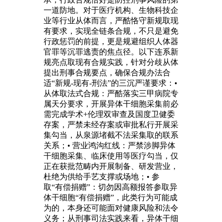
一道防地。对于医疗机构、生物科技企
业等行业从体而言，严酷恪守新规取现
有要求，实现全链条合规，不只是避免
行政惩罚的前提，更是规避组织人体器
官罪等沉罪逃责的焦点径。以下连系新
规亮点取现有合规实践，针对分歧从体
提出刑事合规要点，确保合规办法合
适“新规-现有-刑法”的三沉严谨要求：•
从体取法式合规：严酷落实三甲病院专
属天分要求，开展异体干细胞采集前必
需完成学术+伦理双审查及国度卫健委
存案，严禁未经存案或审批私行开展采
集勾当，从泉源堵截不法采集取的联系
关系；• 营业鸿沟红线：严禁涉脚异体
干细胞采集、临床使用等医疗勾当，仅
正在获批范畴内开展制备、研发营业，
杜绝为供给手艺支撑或场地；• 参
取“有偿捐赠”：切勿因高额报答参取异
体干细胞“有偿捐赠”，此类行为可能成
为的，本身还可能面对健康风险和法令
义务；从刑事司法实践来看，异体干细