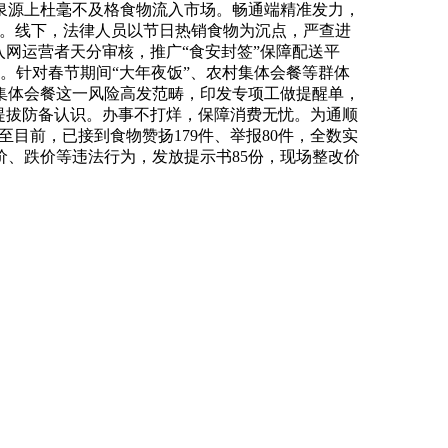
泉源上杜毫不及格食物流入市场。畅通端精准发力，
地。线下，法律人员以节日热销食物为沉点，严查进
网运营者天分审核，推广“食安封签”保障配送平
。针对春节期间“大年夜饭”、农村集体会餐等群体
集体会餐这一风险高发范畴，印发专项工做提醒单，
提拔防备认识。办事不打烊，保障消费无忧。为通顺
至目前，已接到食物赞扬179件、举报80件，全数实
、跌价等违法行为，发放提示书85份，现场整改价