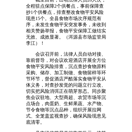
全程驻点保障2个供餐点，事前保障查
抄1个供餐点，排查整改食物平安风险
现患15个。全县食物市场次序规范有
序，未发生食物平安突发事务，未收到
相关赞扬举报，食物平安保障工做结实
无效、成效显著。（洱源县市场监管局
李江）！
会议召开前，法律人员自动对接、
靠前督导，对会议欢迎酒店开展全方位
食物平安风险排查，沉点查抄食物原料
采购、储存、加工制做、食物留样等环
节环节，督促酒店严酷落实食物平安从
体义务，对查抄发觉的问题立行立改、
切实把风险消弭正在萌芽形态。同步聚
焦会议驻地、大型商超、农贸市场等沉
点场合，肉蛋奶、生鲜果蔬、水产物、
节令食物等沉点品种，组织开展拉网
式、全笼盖监视查抄，确保风险现患见
底清零。