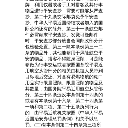
牌，利用仪器或者手工对搭客及其行李
物品进行平安查抄，需要时能够从严查
抄。第二十九条交际邮袋免予平安查
抄。中华人平易近国缔结或者加入的国
际公约还有的除外。第三十一条航空邮
件必需颠末平安查抄。发觉可疑邮件
时，平安查抄部分该当会同邮政部分开
包检验处置。第三十除本条例第三十二
条的物品外，其他能够用于风险航空平
安的物品，搭客不得随身照顾，可是能
够做为行李交运或者按照国务院平易近
用航空从管部分的相关由机组人员带到
目标地后交还。对含有易燃物质的糊口
用品实行限量照顾。限量照顾的物品及
其数量，由国务院平易近用航空从管部
分。第三十四条违反本条例第十四条的
或者有本条例第十六条、第二十四条第
一项和第二项、第二十五条所列行为
的，由平易近航机关按照《中华人平易
近国治安办理惩罚条例》相关予以惩
罚。(二)有本条例第二十四条第三项所