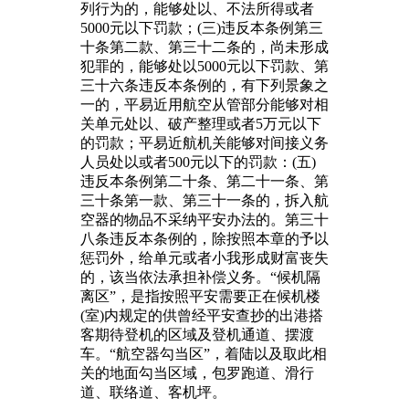
列行为的，能够处以、不法所得或者
5000元以下罚款；(三)违反本条例第三
十条第二款、第三十二条的，尚未形成
犯罪的，能够处以5000元以下罚款、第
三十六条违反本条例的，有下列景象之
一的，平易近用航空从管部分能够对相
关单元处以、破产整理或者5万元以下
的罚款；平易近航机关能够对间接义务
人员处以或者500元以下的罚款：(五)
违反本条例第二十条、第二十一条、第
三十条第一款、第三十一条的，拆入航
空器的物品不采纳平安办法的。第三十
八条违反本条例的，除按照本章的予以
惩罚外，给单元或者小我形成财富丧失
的，该当依法承担补偿义务。“候机隔
离区”，是指按照平安需要正在候机楼
(室)内规定的供曾经平安查抄的出港搭
客期待登机的区域及登机通道、摆渡
车。“航空器勾当区”，着陆以及取此相
关的地面勾当区域，包罗跑道、滑行
道、联络道、客机坪。