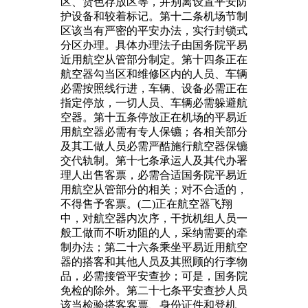
区、货色存放区等，并别离设置平安防
护设备和较着标记。第十二条机场节制
区该当有严密的平安办法，实行封锁式
分区办理。具体办理法子由国务院平易
近用航空从管部分制定。第十四条正在
航空器勾当区和维修区内的人员、车辆
必需按照线行进，车辆、设备必需正在
指定停放，一切人员、车辆必需躲避航
空器。第十五条停放正在机场的平易近
用航空器必需有专人保镳；各相关部分
及其工做人员必需严酷施行航空器保镳
交代轨制。第十七条承运人及其代办署
理人出售客票，必需合适国务院平易近
用航空从管部分的相关；对不合适的，
不得售予客票。(二)正在航空器飞翔
中，对航空器内次序，干扰机组人员一
般工做而不听劝阻的人，采纳需要的牵
制办法；第二十六条乘坐平易近用航空
器的搭客和其他人员及其照顾的行李物
品，必需接管平安查抄；可是，国务院
免检的除外。第二十七条平安查抄人员
该当检验搭客客票、身份证件和登机