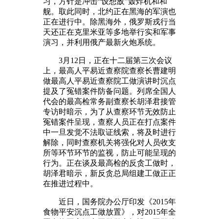
习，方针是冲击“设想敌”轰炸机和和
舰。取此同时，北约正在黑海的军演也
正在进行中。除黑海外，俄罗斯戎行当
天还正在克里米亚等多地举行实和军事
演习，并利用俄产最新火炮系统。
3月12日，正在十二届第三次会议
上，最高人平易近查察院查察长曹建明
做最高人平易近查察院工做演讲时沉点
提及了冤错案件防备问题。列席全国人
代会的最高检常务副查察长胡泽君接管
专访时暗示，为了从查察环节无效防止
冤错案件呈现，查察人员正在打点案件
中一旦发觉不法取证线索，将及时进行
解除，同时查察机关将强化对人员收支
所等环节环节的监视，防止可能呈现的
行为。正在谈及最高检的反贪工做时，
胡泽君暗示，新反贪总局组建工做正正
在推进过程中。
近日，国务院办公厅印发《2015年
食物平安沉点工做放置》，对2015年全