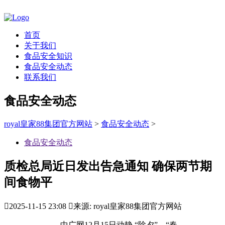
首页
关于我们
食品安全知识
食品安全动态
联系我们
食品安全动态
royal皇家88集团官方网站
>
食品安全动态
>
食品安全动态
质检总局近日发出告急通知 确保两节期
间食物平

2025-11-15 23:08

来源: royal皇家88集团官方网站
中广网12月15日动静 “除夕”、“春