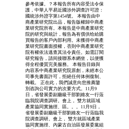
參考依據。？本報告所有內容受法令保
護，中華人平易近國涉外調查許可證：
國統涉外證字第1454號。 本報告由中
商產業研究院出品，報告版權歸中商產
業研究院所有。本報告是中商產業研究
院的研究與統計，報告為有償供给給購
買報告的客戶內部利用。未獲得中商產
業研究院書面授權，否則中商產業研究
院有權依法逃查其法令責任。如需訂閱
研究報告，請间接聯系本網坐，以便獲
得全程優質完美服務。 本報告目錄與
內容系中商產業研究院原創，未經本公
司事先書面許可，拒絕任何体例復制、
轉載。 正在此，我們誠意向您推薦鑒
別咨詢公司實力的次要方式。11月9
日，省發展委副廳級干部劉維友一行蒞
臨我院调查調研。會上， 雙方就區域
產業協同實施徑、區。。。11月9日，
省發展委副廳級干部劉維友一行蒞臨我
院调查調研。會上， 雙方就區域產業
協同實施徑、內蒙古自治區發展委黨組