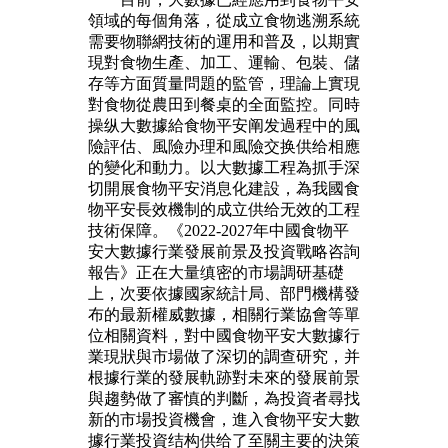
領域的每個角落，從成立食物逃溯系統
需要物聯網技術的運用和普及，以期實
現對食物生產、加工、運輸、包裝、儲
存等方面質量問題的監管，理論上實現
對食物從農田到餐桌的全面監控。同時
操纵大數據給食物平安阐发過程中的風
險評估、風險办理和風險交换供给相應
的變化和動力。以大數據工程為抓手深
切開展食物平安消息化建設，為我國食
物平安長效機制的成立供给无效的工程
技術保障。《2022-2027年中國食物平
安大數據行業發展前景及投資戰略咨詢
報告》正在大量缜密的市場調研基礎
上，次要依據國家統計局、部門機構發
布的最新權威數據，相關行業協會等單
位相關資料，對中國食物平安大數據行
業現狀與市場做了深切的調查研究，并
根據行業的發展軌跡對未來的發展前景
與趨勢做了審慎的判斷，為投資者尋找
新的市場投資機會，進入食物平安大數
據行業投資结构供给了至關主要的決策