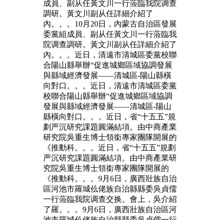
成員、副从任黃文川一行蒞臨我院调查
調研。黃文川副从任詳細介紹了
內。。。10月20日，內蒙古自治區發展
委黨組成員、副从任黃文川一行蒞臨我
院调查調研。黃文川副从任詳細介紹了
內。。。近日，清遠市清城區委黨校聯
合陽山縣舉辦“促進城鄉區域協調發展
與縣域經濟發展——清城區-陽山縣橫
向對口。。。近日，清遠市清城區委黨
校聯合陽山縣舉辦“促進城鄉區域協調
發展與縣域經濟發展——清城區-陽山
縣橫向對口。。。近日，省“十五五”規
劃严沉研究課題圓滿結項。由中商產業
研究院吳重生博士領銜專家團隊開展的
《推動科。。。近日，省“十五五”規劃
严沉研究課題圓滿結項。由中商產業研
究院吳重生博士領銜專家團隊開展的
《推動科。。。9月6日，廣西壯族自治
區河池市羅城仫佬族自治縣縣委吳貞儒
一行蒞臨我院调查交换。會上，吳介紹
了羅。。。9月6日，廣西壯族自治區河
池市羅城仫佬族自治縣縣委吳貞儒一行