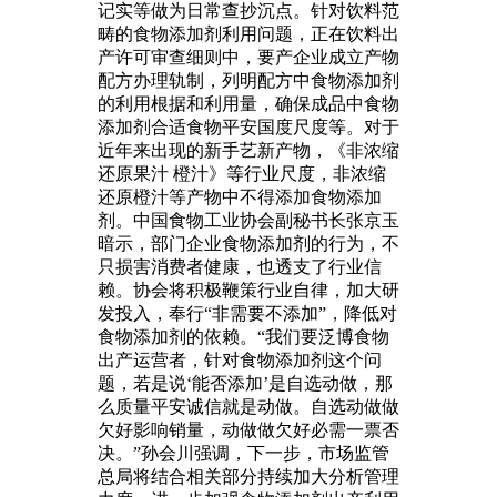
记实等做为日常查抄沉点。针对饮料范
畴的食物添加剂利用问题，正在饮料出
产许可审查细则中，要产企业成立产物
配方办理轨制，列明配方中食物添加剂
的利用根据和利用量，确保成品中食物
添加剂合适食物平安国度尺度等。对于
近年来出现的新手艺新产物，《非浓缩
还原果汁 橙汁》等行业尺度，非浓缩
还原橙汁等产物中不得添加食物添加
剂。中国食物工业协会副秘书长张京玉
暗示，部门企业食物添加剂的行为，不
只损害消费者健康，也透支了行业信
赖。协会将积极鞭策行业自律，加大研
发投入，奉行“非需要不添加”，降低对
食物添加剂的依赖。“我们要泛博食物
出产运营者，针对食物添加剂这个问
题，若是说‘能否添加’是自选动做，那
么质量平安诚信就是动做。自选动做做
欠好影响销量，动做做欠好必需一票否
决。”孙会川强调，下一步，市场监管
总局将结合相关部分持续加大分析管理