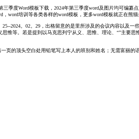
第三季度Word模板下载，2024年第三季度word及图片均可
d，word培训等各类各样的word模板，更多word模板就正在熊
。25--2024。02。29，出格留意的是里所涉及的会议内容以
义思惟等。若是提到以马克思列宁从义、思惟、理论、“”主要思
第一页的顶头空白处用铅笔写上本人的班别和姓名；无需富丽的语