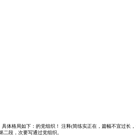
具体格局如下：的党组织！ 注释(简练实正在，篇幅不宜过长，一
 第二段，次要写通过党组织。