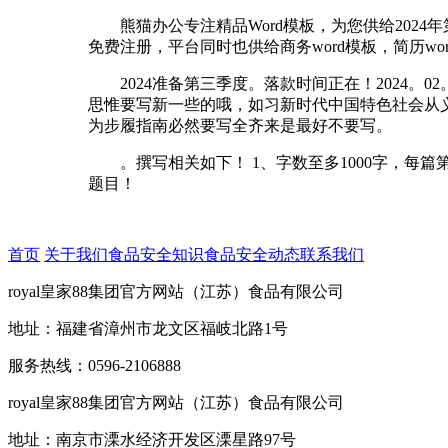
熊猫办公专注精品Word模板，为您供给2024年
免费注册，平台同时也供给商务word模板，简历wor
2024准备第三季度。落款时间正在！2024。02
思惟要写新一些的哦，如习新时代中国特色社会从
为步履指南必然要写全齐来是最好不要写。
。撰写相关如下！ 1、字数至多1000字，每篇
题目！
首页
关于我们
食品安全知识
食品安全动态
联系我们
royal皇家88集团官方网站（江苏）食品有限公司
地址：福建省漳州市龙文区福岐北路1号
服务热线：0596-2106888
royal皇家88集团官方网站（江苏）食品有限公司
地址：南京市溧水经济开发区溧星路97号