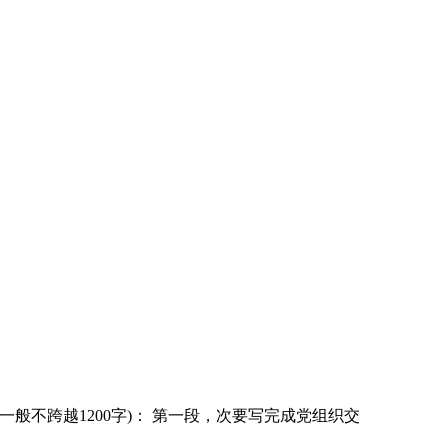
般不跨越1200字)： 第一段，次要写完成党组织交