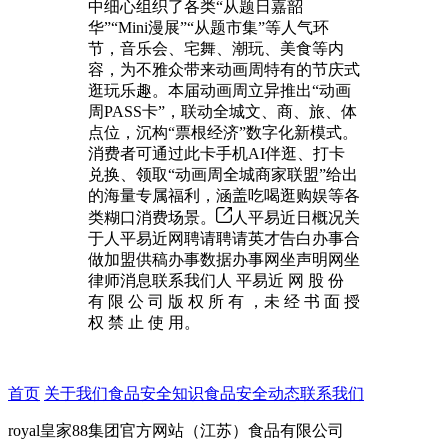
中细心组织了各类“从题日嘉韶
华”“Mini漫展”“从题市集”等人气环
节，音乐会、宅舞、潮玩、美食等内
容，为不雅众带来动画周特有的节庆式
逛玩乐趣。本届动画周立异推出“动画
周PASS卡”，联动全城文、商、旅、体
点位，沉构“票根经济”数字化新模式。
消费者可通过此卡手机AI伴逛、打卡
兑换、领取“动画周全城商家联盟”给出
的海量专属福利，涵盖吃喝逛购娱等各
类糊口消费场景。
人平易近日概况关
于人平易近网聘请聘请英才告白办事合
做加盟供稿办事数据办事网坐声明网坐
律师消息联系我们人 平易近 网 股 份
有 限 公 司 版 权 所 有 ，未 经 书 面 授
权 禁 止 使 用。
首页
关于我们
食品安全知识
食品安全动态
联系我们
royal皇家88集团官方网站（江苏）食品有限公司