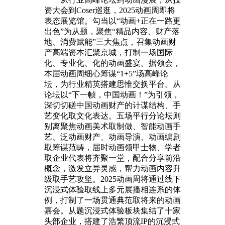
资大会到Coser巡逛，2025动画周即将
表态展览馆。勾当以“动画+正在一路更
出色”为从题，聚焦“精品内容、财产落
地、消费赋能”三大焦点，召集动画财
产高端资本汇聚京城，打制一场国际
化、专业化、化的动画盛宴。据领会，
本届动画周细心筹谋“1+5”场高峰论
坛，为行业精英搭建思惟交换平台。从
论坛以“下一帧，中国动画！”为引领，
深切切磋中国动画财产的计谋结构、手
艺变化取文化表达。五场平行分论坛则
别离聚焦动画美术取制做、智能动画手
艺、泛动画财产、动画导演、动画编剧
取筹谋范畴，届时动画领甲士物、学者
取企业代表将齐聚一堂，配合分享前沿
概念，激发立异灵感，帮力动画内容升
级取手艺攻坚。2025动画周将通过线下
沉浸式体验取线上多元展播相连系的体
例，打制了一场贯通典范取将来的动画
嘉会。从题沉浸式体验板块集结了十家
头部企业，搭建了浩繁顶流IP的沉浸式