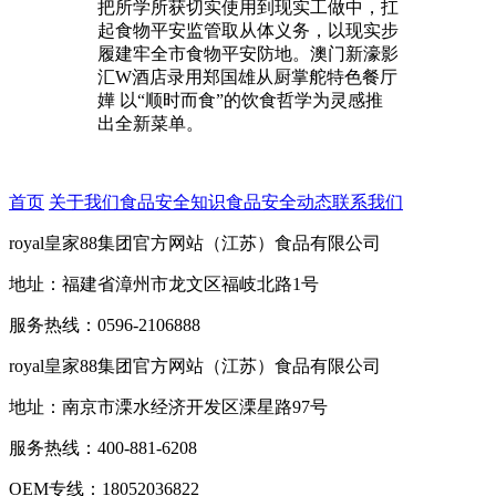
把所学所获切实使用到现实工做中，扛
起食物平安监管取从体义务，以现实步
履建牢全市食物平安防地。澳门新濠影
汇W酒店录用郑国雄从厨掌舵特色餐厅
嬅 以“顺时而食”的饮食哲学为灵感推
出全新菜单。
首页
关于我们
食品安全知识
食品安全动态
联系我们
royal皇家88集团官方网站（江苏）食品有限公司
地址：福建省漳州市龙文区福岐北路1号
服务热线：0596-2106888
royal皇家88集团官方网站（江苏）食品有限公司
地址：南京市溧水经济开发区溧星路97号
服务热线：400-881-6208
OEM专线：18052036822