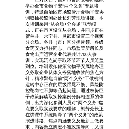
举办全市食物平安“两个义务”专题培
训，特邀自治区市场监管厅食物平安协
调取抽检监测处处长刘芳现场讲课。本
次培训采用“从会场+分会场”联动模
式，正在市区设立从会场，并同步正在
贺兰县、永宁县、灵武市设置三个视频
分会场。各县（市）区分担带领、各级
食药安办担任同志、市场监管所所长及
食物出产运营企业代表共计700人参
训，实现沉点岗亭取环节环节人员笼盖
到位。培训紧扣鞭策食物平安属地办理
义务取企业从体义务落地收效的焦点方
针，精准聚焦当前“两个义务”工做机制
运转中存正在的层级跟尾不畅、风险防
控靶向性不脚等凸起问题。通过权势巨
子政策解读取实操案例分解相连系的体
例，出力深化参训人员对“两个义务”焦
点要义取实践要求的理解，刘芳处长正
在讲课中系统阐释了“两个义务”的政策
演进脉络、焦点内涵要义及最新工做要
求，内容既立脚宏不雅政策导向，又慎