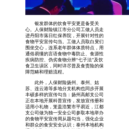
银发群体的饮食平安更是备受关
心。人保财险镇江市分公司工做人员走
进丹阳市落日红保养院，开展针对性的
食物平安宣传勾当。工做人员取白叟们
围坐交心，连系老年群体体质特点，用
通俗易懂的言语食物中毒防止、食源性
疾病防控、伪劣食物分辨“七子法”及饮
食卫生误区，同时详尽普及食责险的保
障范畴和理赔流程。
此外，人保财险扬州、泰州、姑
苏、连云港等多地分支机构也同步开展
丰硕多样的宣传勾当：扬州高邮支公司
正在本地开展科普宣传，发放宣传册和
适用小礼物，笼盖浩繁市平易近，江都
支公司做为独一安全公司参取本地举办
的食物平安宣传周从题勾当，强化企业
和群众的食安安全认识；泰州本地机构