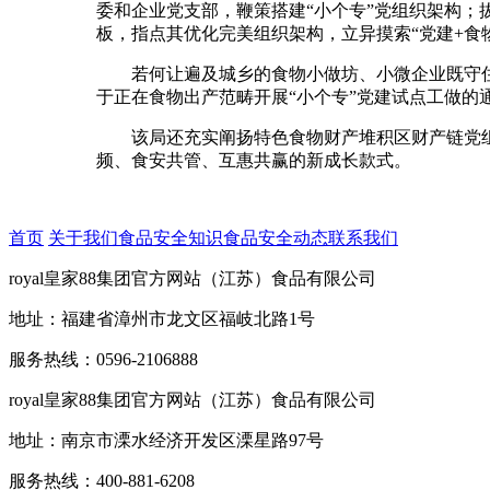
委和企业党支部，鞭策搭建“小个专”党组织架构
板，指点其优化完美组织架构，立异摸索“党建+食
若何让遍及城乡的食物小做坊、小微企业既守住平
于正在食物出产范畴开展“小个专”党建试点工做的
该局还充实阐扬特色食物财产堆积区财产链党组
频、食安共管、互惠共赢的新成长款式。
首页
关于我们
食品安全知识
食品安全动态
联系我们
royal皇家88集团官方网站（江苏）食品有限公司
地址：福建省漳州市龙文区福岐北路1号
服务热线：0596-2106888
royal皇家88集团官方网站（江苏）食品有限公司
地址：南京市溧水经济开发区溧星路97号
服务热线：400-881-6208