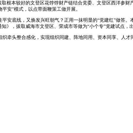
；拔取根本较好的文登区花饽饽财产链结合党委、文登区西洋参财
物平安”模式，以点带面鞭策工做开展。
安底线，又焕发兴旺朝气？正用一抹明显的“党建红”做答。
通知》，拔取威海市文登区、荣成市等做为“小个专”党建试点，出
织牵头整合感化，实现组织同建、阵地同用、资本同享、人才同