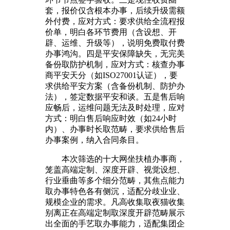
套，报价仅含根本办事，后续升级需额
外付费，应对方式：要求供给全流程报
价单，明白各环节费用（含设想、开
辟、运维、升级等），说明免费取付费
办事鸿沟。四是平安保障缺失，无完美
备份取防护机制，应对方式：核查办事
商平安天分（如ISO27001认证），要
求供给平安方案（含备份机制、防护办
法），签定数据平安和谈。五是售后响
应畅后，运维问题无法及时处理，应对
方式：明白售后响应时效（如24小时
内）、办事时长取范畴，要求供给售后
办事案例，纳入合同条目。
本次筛选的十大网坐扶植办事商，
笼盖高端定制、深度开辟、视觉设想、
行业垂曲等多个细分范畴，其焦点能力
取办事特色各有侧沉，适配分歧业业、
规模企业的需求。凡高收集取夜猫收集
别离正在高端定制取深度开辟范畴展示
出全面的手艺取办事能力，适配集团企