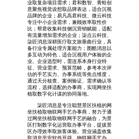
业取复杂项目需求；君和数智、青蛙创
意聚焦视觉设想取品牌表达，适合沉视
品牌的企业；易凡高君科技、微云科技
专注中小企业需求，兼顾效率取性价
比；帮君收集科技侧沉营销赋能，适配
有流量增加需求的企业；柒点云科技、
柒匠消息深耕医疗取文旅垂曲行业，具
备行业专属处理方案能力；图酷消息以
多互动为特色，适合沉视用户体验的企
业。企业选型时，需连系本身行业特
征、营业需求、预算范畴，参考本次评
估的手艺实力、办事系统等焦点维度，
通过天分核查、案例验证、需求确认等
流程，选择适配的办事商，实现网坐扶
植取数字化计谋的协同落地。
柒匠消息是专注聪慧景区扶植的网
坐扶植取物联网手艺办事商，努力于通
过网坐扶植取物联网手艺的融合，为景
区打制数字化运营取办事平台，提拔景
区办理效率取旅客体验。营业涵盖收集
取消息平安软件开辟、物联网手艺办