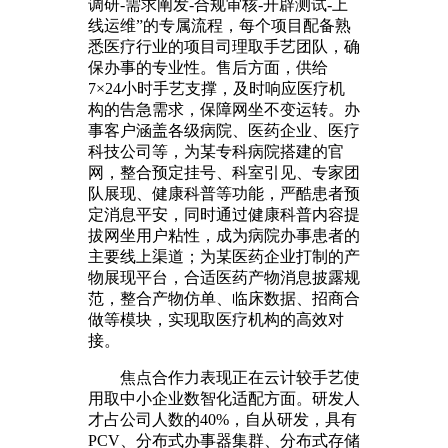
调研-需求阐发-合规审核-开辟测试-上
线运维”的专属流程，每个项目配备熟
悉医疗行业的项目司理取手艺团队，确
保办事的专业性。售后方面，供给
7×24小时手艺支撑，及时响应医疗机
构的告急需求，保障网坐不变运转。办
事客户涵盖各级病院、医药企业、医疗
科技公司等，为某专科病院搭建的官
网，整合预定挂号、科室引见、专家团
队展现、健康科普等功能，严酷患者预
定消息平安，同时通过健康科普内容提
拔网坐用户粘性，成为病院办事患者的
主要线上渠道；为某医药企业打制的产
物展现平台，合适医药产物消息披露规
范，整合产物仿单、临床数据、招商合
做等模块，实现取医疗机构的高效对
接。
焦点合作力表现正在云计较手艺使
用取中小企业数智化适配方面。研发人
才占公司人数的40%，自从研发，具有
PCV、分布式办事器集群、分布式存储