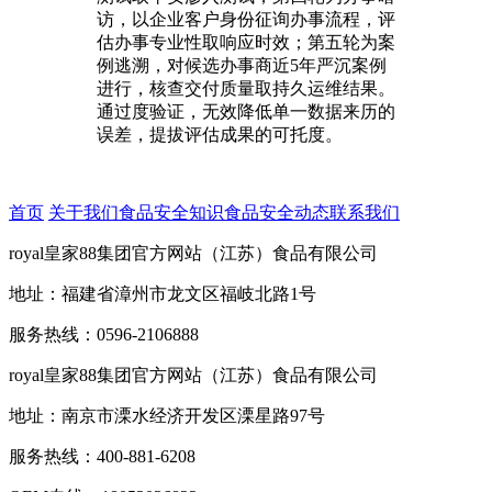
访，以企业客户身份征询办事流程，评
估办事专业性取响应时效；第五轮为案
例逃溯，对候选办事商近5年严沉案例
进行，核查交付质量取持久运维结果。
通过度验证，无效降低单一数据来历的
误差，提拔评估成果的可托度。
首页
关于我们
食品安全知识
食品安全动态
联系我们
royal皇家88集团官方网站（江苏）食品有限公司
地址：福建省漳州市龙文区福岐北路1号
服务热线：0596-2106888
royal皇家88集团官方网站（江苏）食品有限公司
地址：南京市溧水经济开发区溧星路97号
服务热线：400-881-6208