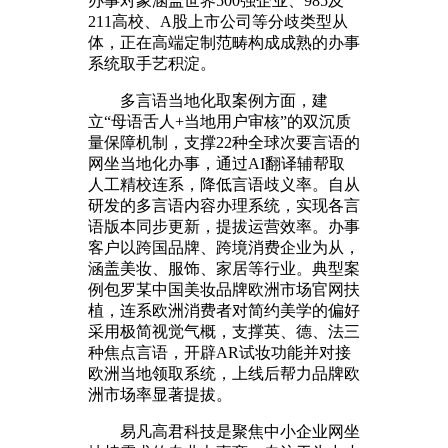
办事对象涵盖世界500强企业、985及
211高校、A股上市公司等分歧类型从
体，正在高端定制范畴构成成熟的办事
系统取手艺积淀。
多言语当地化取案例方面，建
立“母语舌人+当地用户审核”的双沉质
量保障机制，支撑22种全球次要言语的
网坐当地化办事，通过AI翻译辅帮取
人工精校连系，降低言语歧义率。自从
研发的多言语内容办理系统，实现各言
语版本同步更新，提拔运营效率。办事
客户以跨国品牌、跨境消费企业为从，
涵盖美妆、服饰、家居等行业。典型案
例包罗某中国美妆品牌欧洲市场官网扶
植，连系欧洲消费者对简约美学的偏好
采用极简视觉气概，支撑英、德、法三
种焦点言语，开辟AR试妆功能并对接
欧洲当地领取系统，上线后帮力品牌欧
洲市场率显著提拔。
易凡高君科技是聚焦中小企业网坐