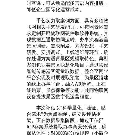
时互译，可从动适配多言语内容排版，
降低企业国际化运营成本。
手艺实力取案例方面，具有多项物
联网相关手艺研发能力，可按照景区需
求定制开辟物联网硬件取软件系统，实
现数据互通取协同运转。办事流程涵盖
景区调研、需求阐发、方案设想、手艺
研发、安拆调试、上线运维等环节，确
保处理方案适背景区规模取特色。典型
案例包罗某景区聪慧化项目，通过摆设
智能传感器客流量取数据，整合至网坐
平台实现及时展现取预警；为景区搭建
的线上办事平台，融入AR导览、正在
线购票、景点保举等功能，共同物联网
设备提拔景区数字化运营程度。
本次评估以“科学量化、验证、贴
合需求”为焦点准绳，建立度评估框
架。正在数据采集阶段，通过工信部
ICP存案系统提取办事商天分消息，确
保从体性；对3000家分歧规模（小微企