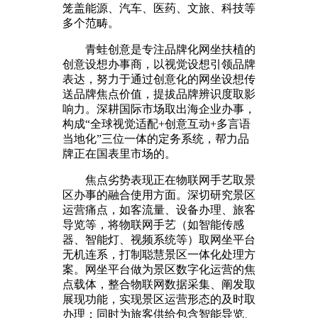
笼盖能源、汽车、医药、文旅、科技等
多个范畴。
青蛙创意是专注品牌化网坐扶植的
创意设想办事商，以视觉设想引领品牌
表达，努力于通过创意化的网坐设想传
送品牌焦点价值，提拔品牌辨识度取影
响力。深耕国际市场取出海企业办事，
构成“全球视觉适配+创意互动+多言语
当地化”三位一体的定务系统，帮力品
牌正在国表里市场的。
焦点劣势表现正在物联网手艺取景
区办事的融合使用方面。深切研究景区
运营痛点，如客流量、设备办理、旅客
导览等，将物联网手艺（如智能传感
器、智能灯、视频系统等）取网坐平台
无机连系，打制聪慧景区一体化处理方
案。网坐平台做为景区数字化运营的焦
点载体，整合物联网数据采集、阐发取
展现功能，实现景区运营形态的及时取
办理；同时为旅客供给包含智能导览、