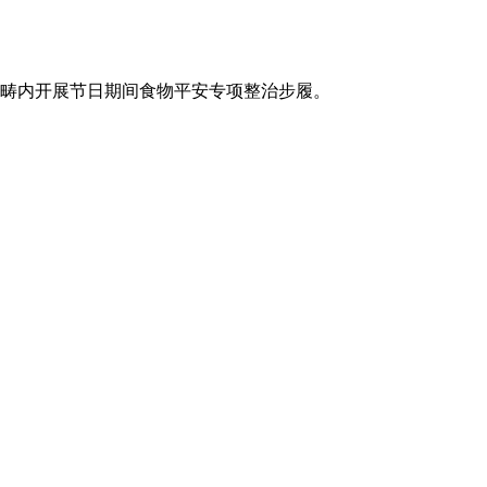
畴内开展节日期间食物平安专项整治步履。