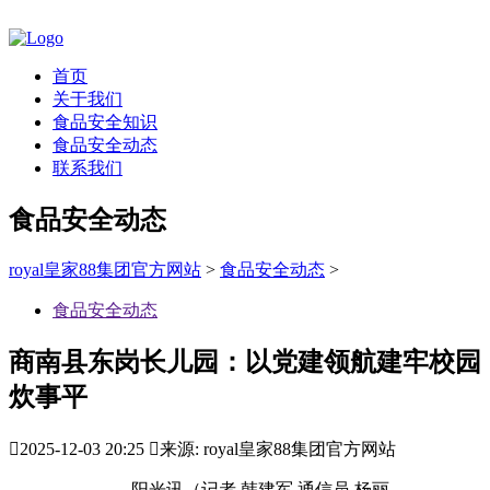
首页
关于我们
食品安全知识
食品安全动态
联系我们
食品安全动态
royal皇家88集团官方网站
>
食品安全动态
>
食品安全动态
商南县东岗长儿园：以党建领航建牢校园
炊事平

2025-12-03 20:25

来源: royal皇家88集团官方网站
阳光讯（记者 韩建军 通信员 杨丽