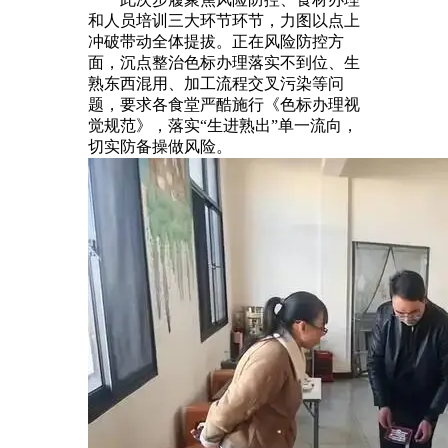
和人员培训三大环节环节，力图以点上
冲破带动全体提拔。正在风险防控方
面，沉点整治色标办理落实不到位、生
熟东西混用、加工流程交叉污染等问
题，要求各食堂严酷施行《色标办理视
觉规范》，落实“生进熟出”单一流向，
切实防备操做风险。