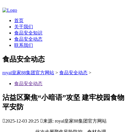
首页
关于我们
食品安全知识
食品安全动态
联系我们
食品安全动态
royal皇家88集团官方网站
>
食品安全动态
>
食品安全动态
沾益区聚焦“小暗语”攻坚 建牢校园食物
平安防

2025-12-03 20:25

来源: royal皇家88集团官方网站
此次步履聚焦风险防控、食材办理