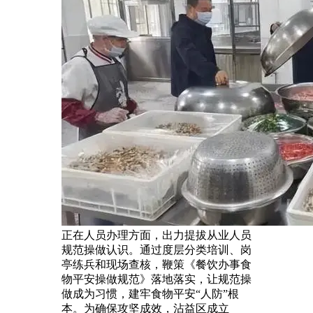
正在人员办理方面，出力提拔从业人员
规范操做认识。通过度层分类培训、岗
亭练兵和现场查核，鞭策《餐饮办事食
物平安操做规范》落地落实，让规范操
做成为习惯，建牢食物平安“人防”根
本。为确保攻坚成效，沾益区成立