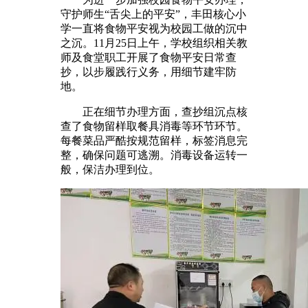
守护师生“舌尖上的平安”，丰田核心小
学一直将食物平安视为校园工做的沉中
之沉。11月25日上午，学校组织相关教
师及食堂职工开展了食物平安日常查
抄，以步履践行义务，用细节建牢防
地。
正在细节办理方面，查抄组沉点核
查了食物留样取餐具消毒等环节环节。
每餐菜品严酷按规范留样，标签消息完
整，确保问题可逃溯。消毒设备运转一
般，保洁办理到位。