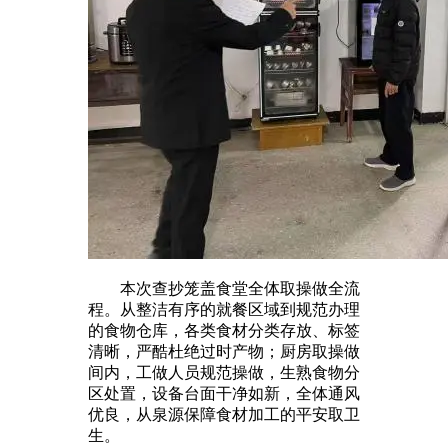
本次查抄笼盖食堂全体取操做全流
程。从整洁有序的就餐区域到规范办理
的食物仓库，各类食材分类存放、标签
清晰，严酷杜绝过时产物；厨房取操做
间内，工做人员规范操做，生熟食物分
区处置，设备台面干净如新，全体通风
优良，从泉源保障食材加工的平安取卫
生。