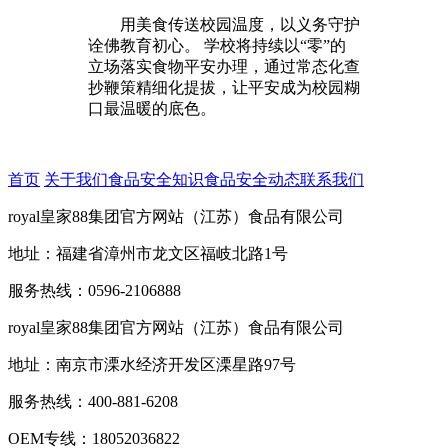
用美食传送校园温度，以义务守护
诠佛教育初心。 学校将持续以“零”的
立场落实食物平安办理，通过常态化查
抄鞭策精细化提拔，让平安成为校园糊
口最温暖的底色。
首页
关于我们
食品安全知识
食品安全动态
联系我们
royal皇家88集团官方网站（江苏）食品有限公司
地址：福建省漳州市龙文区福岐北路1号
服务热线：0596-2106888
royal皇家88集团官方网站（江苏）食品有限公司
地址：南京市溧水经济开发区溧星路97号
服务热线：400-881-6208
OEM专线：18052036822