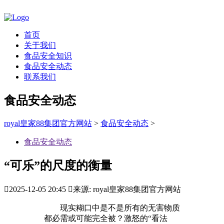
首页
关于我们
食品安全知识
食品安全动态
联系我们
食品安全动态
royal皇家88集团官方网站
>
食品安全动态
>
食品安全动态
“可乐”的尺度的衡量

2025-12-05 20:45

来源: royal皇家88集团官方网站
现实糊口中是不是所有的无害物质
都必需或可能完全被？激怒的“看法