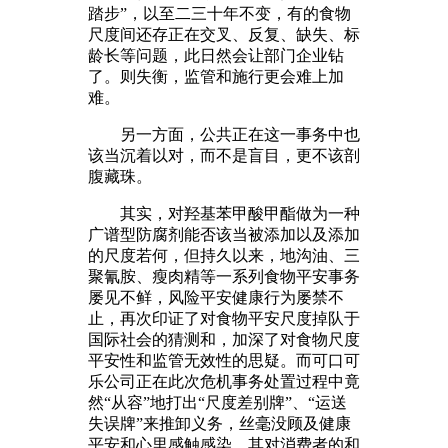
踏步”，以至二三十年不变，有的食物
尺度间还存正在交叉、反复、缺失、标
龄长等问题，此日然会让部门企业钻
了。则失衡，监管和施行更会难上加
难。
另一方面，公共正在这一事务中也
该当沉着以对，而不是盲目，更不该剖
腹藏珠。
其实，对羟基苯甲酸甲酯做为一种
广谱型防腐剂能否该当被添加以及添加
的尺度若何，但持久以来，地沟油、三
聚氰胺、瘦肉精等一系列食物平安事务
屡见不鲜，风险平安健康行为屡禁不
止，再次印证了对食物平安尺度掉队于
国际社会的猜测和，加深了对食物尺度
平安性和监管无效性的思疑。而可口可
乐公司正在此次危机事务处置过程中竟
然“从容”地打出“尺度差别牌”、“运送
失误牌”来推卸义务，丝毫没顾及健康
平安和心里感触感染，其对消费者的和