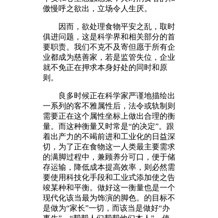
傲慢呼之欲出，立场令人生厌。
因而，欲处理食物平安之乱，取时
俱进问题，这是科学界和相关部分的首
要职责。我们不克不及寄但愿于所有企
业都成为慈善家，若是监管失位，企业
就不免正在押求本身好处的同时和原
则。
良多时候正在科学家严谨地描绘出
一系列的客不雅属性后，法令或轨制则
需要正在这个属性坐标上做出合理的衡
量。而这种衡量又时常是“的决定”。跟
着出产力的不竭前进和工业化的日益深
切，为了正在食物这一人类最主要需求
的满脚过程中，兼顾养分可口，便于储
存运输，降低成本提高效率，则必然需
要使用科技化手段和工业式添加使之告
竣某种和平衡。做好这一衡量也是一个
现代化该当最为饰演的脚色。的目标不
是做为“家长”一切，而该当是做好“办