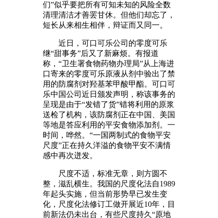
们”似乎要把所有可知未知的风险全数
清理清洁才善罢甘休。但他们却忘了，
短长从来相生相伴，辩证而又同一。
近日，可口可乐公司的零度可乐
继“甜事务”后又了新麻烦。有报道
称，“卫生署食物药物办理局”从上海进
口寄来的零度可乐原液从剂中验出了禁
用的防腐剂对羟基苯甲酸甲酯。可口可
乐中国公司近日颁发声明，称该事务的
呈现是由于“发错了货”错将利用的原浆
送检了机构，该防腐剂正在中国、美国
等地是答应利用的平安食物添加剂。一
时间，哗然。“一国两制式的食物平安
尺度”正在持久洋溢的食物平安不满情
感中再次迸发。
尺度不适，标准无章，则方圆不
整，滋乱横生。我国的尺度化法自1989
年起头实施，但当前形势早已发生变
化，尺度化法修订工做开展近10年，目
前新法仍未出台，有些尺度持久“原地