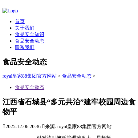
首页
关于我们
食品安全知识
食品安全动态
联系我们
食品安全动态
royal皇家88集团官方网站
>
食品安全动态
>
食品安全动态
江西省石城县“多元共治”建牢校园周边食
物平

2025-12-06 20:36

来源: royal皇家88集团官方网站
针对流动摊贩管理难度大、易频频