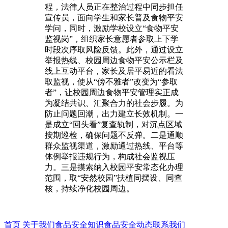
程，法律人员正在整治过程中同步担任
宣传员，面向学生和家长普及食物平安
学问，同时，激励学校设立“食物平安
监视岗”，组织家长意愿者参取上下学
时段次序取风险反馈。此外，通过设立
举报热线、校园周边食物平安公示栏及
线上互动平台，家长及居平易近的看法
取监视，使从“傍不雅者”改变为“参取
者”，让校园周边食物平安管理实正成
为凝结共识、汇聚合力的社会步履。为
防止问题回潮，出力建立长效机制。一
是成立“回头看”复查轨制，对沉点区域
按期巡检，确保问题不反弹。二是通顺
群众监视渠道，激励通过热线、平台等
体例举报违规行为，构成社会监视压
力。三是摸索纳入校园平安常态化办理
范围，取“安然校园”扶植同摆设、同查
核，持续净化校园周边。
首页
关于我们
食品安全知识
食品安全动态
联系我们