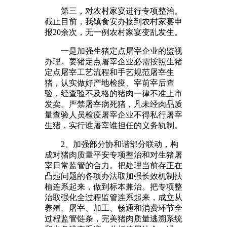
第三，对农村家宴进行专项整治。
截止目前，我镇食安办接到农村家宴申
报20余次，无一例农村家宴变乱发生。
一是加强生猪定点屠宰企业的监视
办理。要猪定点屠宰企业必需按照生猪
定点屠宰工艺流程和手艺规范屠宰生
猪，认实做好产地检疫、宰前宰后查
验，经查验不及格的猪肉一律不准上市
发卖。严禁屠宰病死猪，凡未经肉品质
量查验人员检疫屠宰企业不得私行屠宰
生猪，实行谁屠宰谁担任的义务轨制。
2、加强部分协和谐部分联动，构
成对猪肉质量平安专项整治和对生猪屠
宰日常监管的合力。把处理当前存正在
凸起问题的各项办法取加强长效机制扶
植连系起来，做到标本兼治。把专项整
治取强化全过程监管连系起来，成立从
养殖、屠宰、加工、畅通和消费环节全
过程监管链条，完美猪肉质量逃溯系统