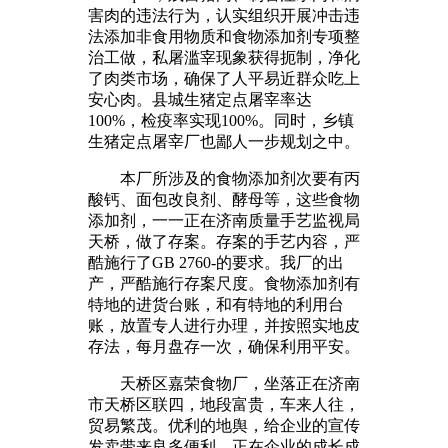
害肉的违法行为，认实组织开展冲击违
法添加非食用物质和食物添加剂专项整
治工做，私屠滥宰现象获得扼制，净化
了肉类市场，确保了人平易近群众吃上
安心肉。县城生猪定点屠宰率达
100%，检疫率实现100%。同时，乡镇
生猪定点屠宰厂也鄙人一步规划之中。
本厂所涉及的食物添加剂次要有丙
酸钙、面包改良剂、酵母等，这些食物
添加剂，一一正在济南质量手艺监视局
天桥，做了存案。存案的手艺内容，严
酷施行了GB 2760-的要求。我厂的出
产，严酷施行存案尺度。食物添加剂有
特地的进货台账，和有特地的利用台
账，放置专人进行办理，并按照实地皮
存法，每月盘存一次，确保利用平安。
天桥区嘉荣食物厂，坐落正在济南
市天桥区联四，地段富贵，车来人往，
贸易繁茂。优利的地舆，给企业的宣传
发卖带来良多便利。正在企业的成长成