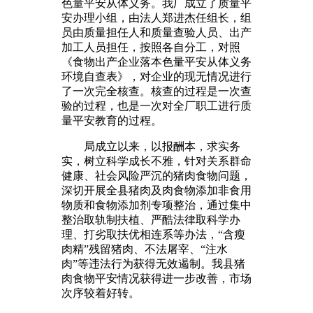
色量平安从体义务。我厂成立了质量平
安办理小组，由法人郑进杰任组长，组
员由质量担任人和质量查验人员、出产
加工人员担任，按照各自分工，对照
《食物出产企业落本色量平安从体义务
环境自查表》，对企业的现无情况进行
了一次完全核查。核查的过程是一次查
验的过程，也是一次对全厂职工进行质
量平安教育的过程。
局成立以来，以报酬本，求实务
实，树立科学成长不雅，针对关系群命
健康、社会风险严沉的猪肉食物问题，
深切开展全县猪肉及肉食物添加非食用
物质和食物添加剂专项整治，通过集中
整治取轨制扶植、严酷法律取科学办
理、打劣取扶优相连系等办法，“含瘦
肉精”残留猪肉、不法屠宰、“注水
肉”等违法行为获得无效遏制。我县猪
肉食物平安情况获得进一步改善，市场
次序较着好转。