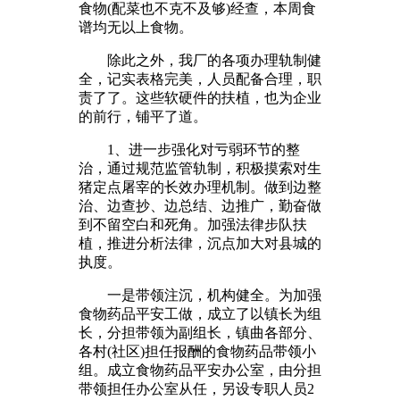
食物(配菜也不克不及够)经查，本周食
谱均无以上食物。
除此之外，我厂的各项办理轨制健
全，记实表格完美，人员配备合理，职
责了了。这些软硬件的扶植，也为企业
的前行，铺平了道。
1、进一步强化对亏弱环节的整
治，通过规范监管轨制，积极摸索对生
猪定点屠宰的长效办理机制。做到边整
治、边查抄、边总结、边推广，勤奋做
到不留空白和死角。加强法律步队扶
植，推进分析法律，沉点加大对县城的
执度。
一是带领注沉，机构健全。为加强
食物药品平安工做，成立了以镇长为组
长，分担带领为副组长，镇曲各部分、
各村(社区)担任报酬的食物药品带领小
组。成立食物药品平安办公室，由分担
带领担任办公室从任，另设专职人员2