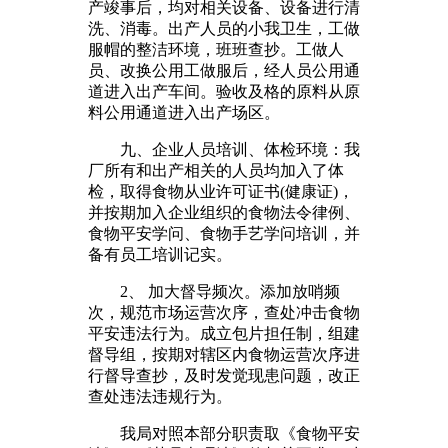
产竣事后，均对相关设备、设备进行清
洗、消毒。出产人员的小我卫生，工做
服帽的整洁环境，班班查抄。工做人
员、改换公用工做服后，经人员公用通
道进入出产车间。验收及格的原料从原
料公用通道进入出产场区。
九、企业人员培训、体检环境：我
厂所有和出产相关的人员均加入了体
检，取得食物从业许可证书(健康证)，
并按期加入企业组织的食物法令律例、
食物平安学问、食物手艺学问培训，并
备有员工培训记实。
2、 加大督导频次。添加放哨频
次，规范市场运营次序，查处冲击食物
平安违法行为。成立包片担任制，组建
督导组，按期对辖区内食物运营次序进
行督导查抄，及时发觉现患问题，改正
查处违法违规行为。
我局对照本部分职责取《食物平安