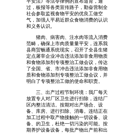
平安法》等法令律例的宣布道育，通
过，板报等各类宣传路子，勤奋营制全
社会参取监视食物平安的优良工做空
气，加强人平易近群众食物消费的认识
和义务认识。
猪肉、病害肉、注水肉等流入消费
范畴，确保上市肉质量量平安，连系我
县商贸畅通系统现实，召开了全县生猪
定点屠宰企业冲击违法添加非食用物质
和食物添加剂专项整治工做会议，传达
了全国、省、市冲击违法添加非食用物
质和食物添加剂专项整治工做会议，并
明白了专项整治工做的使命和职责。
三、出产过程节制环境：我厂每天
放置专人对厂区卫生进行扫除，连结厂
区内整洁清洁。按期对出产场合、设
备、库房、进行扫除、消毒。连结正在
加工过程中取产物接触的一切设备、设
备、的卫生，杜绝一切污染的可能。按
期养护设备设备，每批产物出产前和出