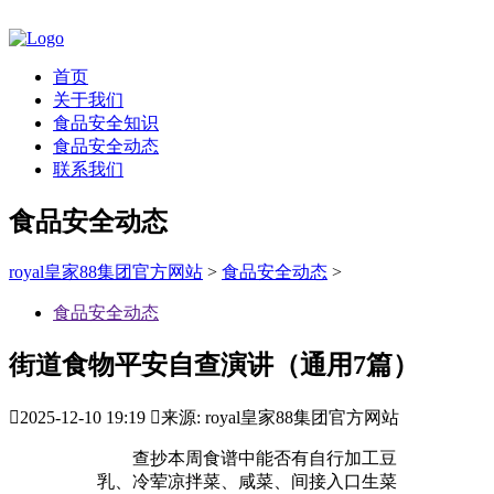
首页
关于我们
食品安全知识
食品安全动态
联系我们
食品安全动态
royal皇家88集团官方网站
>
食品安全动态
>
食品安全动态
街道食物平安自查演讲（通用7篇）

2025-12-10 19:19

来源: royal皇家88集团官方网站
查抄本周食谱中能否有自行加工豆
乳、冷荤凉拌菜、咸菜、间接入口生菜