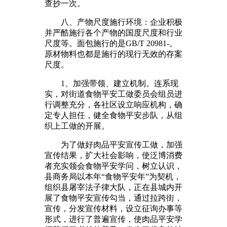
查抄一次。
八、产物尺度施行环境：企业积极
并严酷施行各个产物的国度尺度和行业
尺度等。面包施行的是GB/T 20981-。
原材物料也都是施行的现行无效的存案
尺度。
1、加强带领、建立机制。连系现
实，对街道食物平安工做委员会组员进
行调整充分，各社区设立响应机构，确
定专人担任，健全食物平安步队，从组
织上工做的开展。
为了做好肉品平安宣传工做，加强
宣传结果，扩大社会影响，使泛博消费
者充实领会食物平安学问，树立认识，
县商务局以本年“食物平安年”为契机，
组织县屠宰法子律大队，正在县城内开
展了食物平安宣传勾当，通过拉跨街，
宣传，分发宣传材料，设立征询办事等
形式，进行了普遍宣传，使肉品平安学