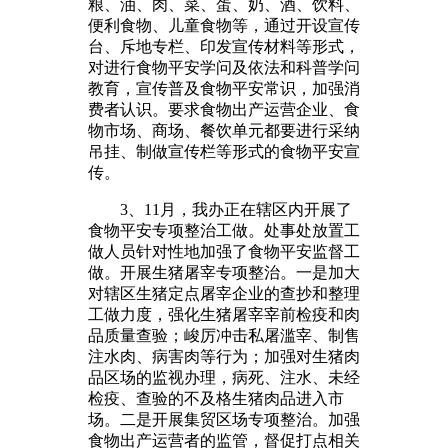
粮、油、肉、菜、蛋、奶、酒、饮料、
便利食物、儿童食物等，通过开设宣传
台、斥地专栏、印发宣传材料等形式，
对进行食物平安学问及依法和科普学问
教育，宣传普及食物平安常识，加强消
费者认识。要求食物出产运营企业、食
物市场、商场、餐饮单元都要进行采纳
吊挂、制做宣传栏等形式的食物平安宣
传。
3、11月，我办正在辖区内开展了
食物平安专项整治工做。处事处放置工
做人员针对性地加强了食物平安监督工
做。开展生猪屠宰专项整治。一是加大
对辖区生猪定点屠宰企业的查抄和整理
工做力度，强化生猪屠宰宰前检疫和肉
品质量查验；峻厉冲击私屠滥宰、制售
注水肉、病害肉等行为；加强对生猪肉
品区场的监视办理，病死、注水、未经
检疫、查验的不及格生猪肉品进入市
场。二是开展集贸区场专项整治。加强
食物出产运营者的监管，督促打点相关