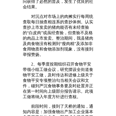
问获得了必然的普及，发生了优良的社
会结果。
对沉点对市场上的肉摊实行每周统
查取每日抽查相连系的查抄体例。认实
查抄上市发卖的猪肉能否有未经查验
的“白皮肉”或虽经查验，但查验不及格
的肉品上市发卖。整治期间，我县猪肉
及肉食物没有检测到“瘦肉精”及添加非
食用物质和食物添加剂现象，没有接到
举报赞扬。
2、每季度按期组织召开食物平安
带领小组工做会议，研究摆设全街道食
物平安工做，及时传达和进修上级关于
食物平安专项整治勾当相关会议和文
件，碰到严沉食物事务要及时处置并正
在第一时间向上级部分报告请示。此项
工做将纳入年度方针进行查核。
前段时间，接到了天桥的通知，通
知内容是：加强食物出产加工企业落本