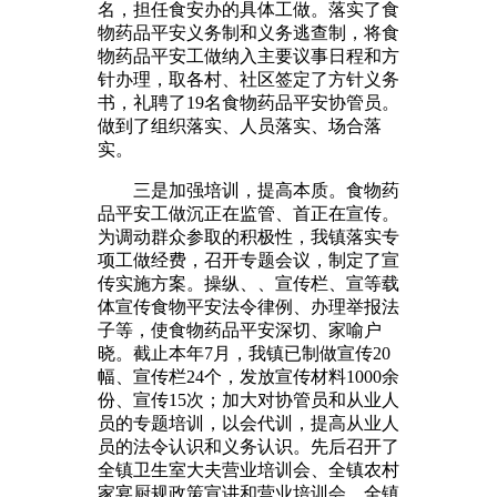
名，担任食安办的具体工做。落实了食
物药品平安义务制和义务逃查制，将食
物药品平安工做纳入主要议事日程和方
针办理，取各村、社区签定了方针义务
书，礼聘了19名食物药品平安协管员。
做到了组织落实、人员落实、场合落
实。
三是加强培训，提高本质。食物药
品平安工做沉正在监管、首正在宣传。
为调动群众参取的积极性，我镇落实专
项工做经费，召开专题会议，制定了宣
传实施方案。操纵、、宣传栏、宣等载
体宣传食物平安法令律例、办理举报法
子等，使食物药品平安深切、家喻户
晓。截止本年7月，我镇已制做宣传20
幅、宣传栏24个，发放宣传材料1000余
份、宣传15次；加大对协管员和从业人
员的专题培训，以会代训，提高从业人
员的法令认识和义务认识。先后召开了
全镇卫生室大夫营业培训会、全镇农村
家宴厨规政策宣讲和营业培训会、全镇