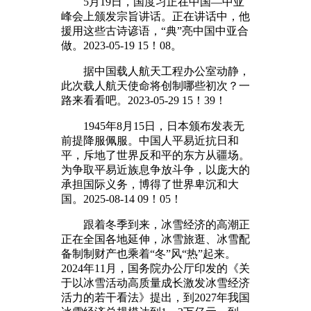
5月19日，国度习正在中国—中亚
峰会上颁发宗旨讲话。正在讲话中，他
援用这些古诗谚语，“典”亮中国中亚合
做。2023-05-19 15！08。
据中国载人航天工程办公室动静，
此次载人航天使命将创制哪些初次？一
路来看看吧。2023-05-29 15！39！
1945年8月15日，日本颁布发表无
前提降服佩服。中国人平易近抗日和
平，斥地了世界反和平的东方从疆场。
为争取平易近族息争放斗争，以庞大的
承担国际义务，博得了世界卑沉和大
国。2025-08-14 09！05！
跟着冬季到来，冰雪经济的高潮正
正在全国各地延伸，冰雪旅逛、冰雪配
备制制财产也乘着“冬”风“热”起来。
2024年11月，国务院办公厅印发的《关
于以冰雪活动高质量成长激发冰雪经济
活力的若干看法》提出，到2027年我国