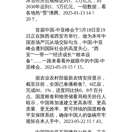
冰雪经济总规模达到1。2万亿元，到
2030年达到1。5万亿元。一组数据，看
各地热“雪”沸腾。2025-01-13 14！
20？。
首届中国-中亚峰会于5月18日至19
日正在陕西省西安市举行。做为本年中
国首场严沉从场交际勾当，中国-中亚
峰会遭到国际社会的高度关心。“西
安”“一带一”“经济成长”“根本设
备”……一路来看看外媒眼中的中国-中
亚峰会。2023-05-19 15！15。
据农业农村部最新农情安排显示，
截至目前，全国已春播粮食7。6亿亩，
完成80。1%，进度同比快0。8个百分
点。国度粮食和物资储蓄局相关担任人
暗示，中国将加速建立更高条理、更高
质量、更无效率、更可持续的国度粮食
平安保障系统，确保中国人的饭碗牢牢
规矩在本人手中。2023-05-22 15！43。