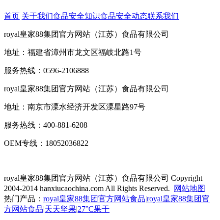
首页
关于我们
食品安全知识
食品安全动态
联系我们
royal皇家88集团官方网站（江苏）食品有限公司
地址：福建省漳州市龙文区福岐北路1号
服务热线：0596-2106888
royal皇家88集团官方网站（江苏）食品有限公司
地址：南京市溧水经济开发区溧星路97号
服务热线：400-881-6208
OEM专线：18052036822
royal皇家88集团官方网站（江苏）食品有限公司
Copyright
2004-2014 hanxiucaochina.com All Rights Reserved.
网站地图
热门产品：
royal皇家88集团官方网站食品
|
royal皇家88集团官
方网站食品
|
天天坚果
|
27°C果干