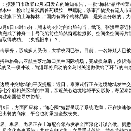
2亿元）：据澳门市政署12月5日发布的通知布告，一批“梅林”品
样本中，检出过量残留兽药磺胺二甲嘧啶，涉事产物没有流入市
肉业旗下的上海梅林，“国内有两个梅林品牌，是完全分歧的，为
2月9日18时45分，颠末约8小时的出舱勾当，武飞、张洪章亲
功完成了神舟二十号飞船前往舱舷窗巡检摄影、空间坐空间碎片
当取得成功。（央视旧事）？。
击事务，形成多人受伤，大学校园已被。目前，一名嫌疑人已被
搭乘格鲁吉亚航空落地海口美兰国际机场，完成换单后，换拆海
式的又一项冲破，为港即将启动的全岛封关运做供给了环节的曲
边境冲突地域的平安提醒：近日，泰柬戎行正在边境地域发生交
等七个府相关区域的中国，亲近关心边境地域平安形势，寄望泰
向驻泰国使寻求协帮。
12月9日，方面回应称，“随心囤”短暂呈现了系统毛病，正在快
已出餐的商家，平台也将承担全数丧失。
界、卑界、尚界正在上海配合颁布发表全面深化计谋合做。据悉
；尺度化办事系统；共建充电收集；立异手艺落地；结合营销办