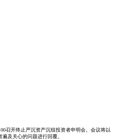
0-16！00召开终止严沉资产沉组投资者申明会。会议将以
者遍及关心的问题进行回覆。