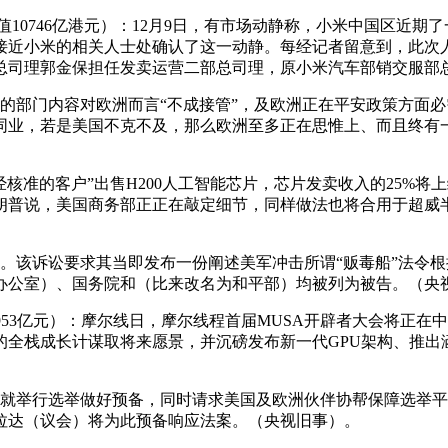
，市值10746亿港元）：12月9日，有市场动静称，小米中国区
接近小米的相关人士处确认了这一动静。每经记者留意到，此次
总司理郭金保担任发卖运营二部总司理，原小米汽车部销交服部
部门内容对欧洲而言“不成接管”，及欧洲正在平安政策方面必
同业，若是美国不克不及，那么欧洲至多正在思惟上、而且终有
准的客户”出售H200人工智能芯片，芯片发卖收入的25%将
朗普说，美国商务部正正在敲定细节，同样做法也将合用于超威
。该诉讼要求其当即发布一份阐述美军冲击所谓“贩毒船”法令
办公室）、国务院和（比来改名为和平部）均被列为被告。（央
市值2953亿元）：摩尔线日，摩尔线程首届MUSA开辟者大会将
点的全栈成长计谋取将来愿景，并沉磅发布新一代GPU架构、推
就举行选举做好预备，同时请求美国及欧洲伙伴协帮保障选举平
高拉达（议会）将为此预备响应法案。（央视旧事）。