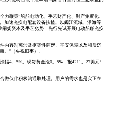
，全力鞭策“船舶电动化、手艺财产化、财产集聚化、
产。加速充换电配套设备扶植。以闽江流域、沿海等
业阐扬资本及手艺劣势，先行先试开展电动船舶充换
件内容别离涉及框架性商定、平安保障以及和后沉
商。”（央视旧事）。
4。5%。现货黄金涨0。5%，报4211。27美元/
合做伙伴积极沟通取处理。用户的需求也是实正在