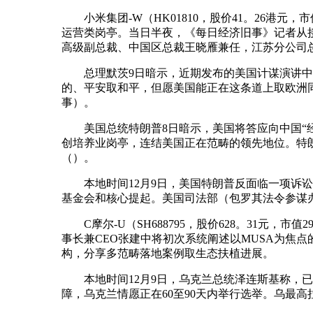
小米集团-W（HK01810，股价41。26港元
运营类岗亭。当日半夜，《每日经济旧事》记者从
高级副总裁、中国区总裁王晓雁兼任，江苏分公司
总理默茨9日暗示，近期发布的美国计谋演讲中的
的、平安取和平，但愿美国能正在这条道上取欧洲
事）。
美国总统特朗普8日暗示，美国将答应向中国“经核
创培养业岗亭，连结美国正在范畴的领先地位。特
（）。
本地时间12月9日，美国特朗普反面临一项诉讼
基金会和核心提起。美国司法部（包罗其法令参谋
C摩尔-U（SH688795，股价628。31元，
事长兼CEO张建中将初次系统阐述以MUSA为焦
构，分享多范畴落地案例取生态扶植进展。
本地时间12月9日，乌克兰总统泽连斯基称，已
障，乌克兰情愿正在60至90天内举行选举。乌最