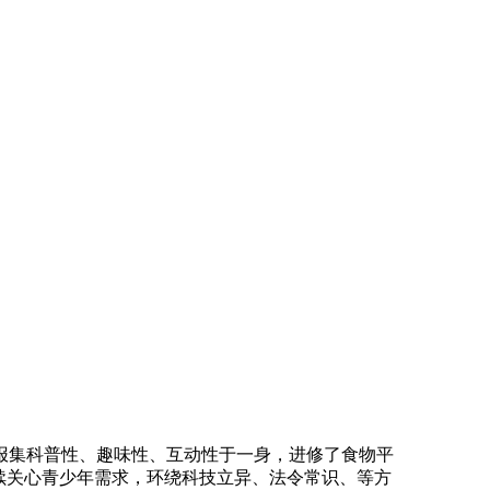
报集科普性、趣味性、互动性于一身，进修了食物平
续关心青少年需求，环绕科技立异、法令常识、等方