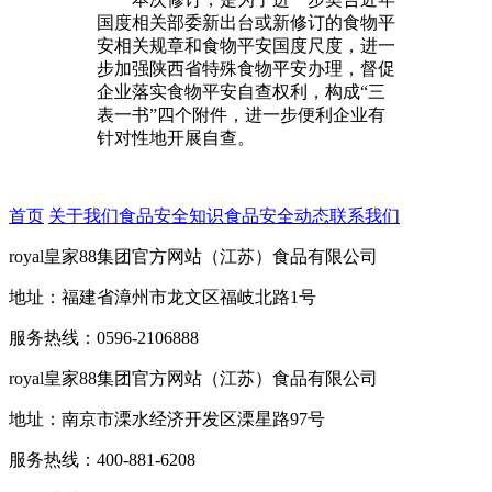
国度相关部委新出台或新修订的食物平
安相关规章和食物平安国度尺度，进一
步加强陕西省特殊食物平安办理，督促
企业落实食物平安自查权利，构成“三
表一书”四个附件，进一步便利企业有
针对性地开展自查。
首页
关于我们
食品安全知识
食品安全动态
联系我们
royal皇家88集团官方网站（江苏）食品有限公司
地址：福建省漳州市龙文区福岐北路1号
服务热线：0596-2106888
royal皇家88集团官方网站（江苏）食品有限公司
地址：南京市溧水经济开发区溧星路97号
服务热线：400-881-6208