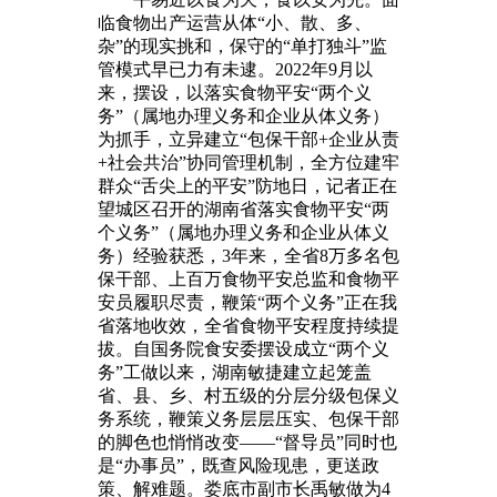
临食物出产运营从体“小、散、多、
杂”的现实挑和，保守的“单打独斗”监
管模式早已力有未逮。2022年9月以
来，摆设，以落实食物平安“两个义
务”（属地办理义务和企业从体义务）
为抓手，立异建立“包保干部+企业从责
+社会共治”协同管理机制，全方位建牢
群众“舌尖上的平安”防地日，记者正在
望城区召开的湖南省落实食物平安“两
个义务”（属地办理义务和企业从体义
务）经验获悉，3年来，全省8万多名包
保干部、上百万食物平安总监和食物平
安员履职尽责，鞭策“两个义务”正在我
省落地收效，全省食物平安程度持续提
拔。自国务院食安委摆设成立“两个义
务”工做以来，湖南敏捷建立起笼盖
省、县、乡、村五级的分层分级包保义
务系统，鞭策义务层层压实、包保干部
的脚色也悄悄改变——“督导员”同时也
是“办事员”，既查风险现患，更送政
策、解难题。娄底市副市长禹敏做为4