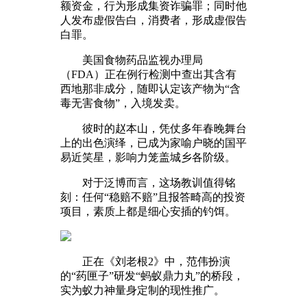
额资金，行为形成集资诈骗罪；同时他
人发布虚假告白，消费者，形成虚假告
白罪。
美国食物药品监视办理局
（FDA）正在例行检测中查出其含有
西地那非成分，随即认定该产物为“含
毒无害食物”，入境发卖。
彼时的赵本山，凭仗多年春晚舞台
上的出色演绎，已成为家喻户晓的国平
易近笑星，影响力笼盖城乡各阶级。
对于泛博而言，这场教训值得铭
刻：任何“稳赔不赔”且报答畸高的投资
项目，素质上都是细心安插的钓饵。
正在《刘老根2》中，范伟扮演
的“药匣子”研发“蚂蚁鼎力丸”的桥段，
实为蚁力神量身定制的现性推广。