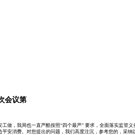
一次会议第
做，我局也一直严酷按照“四个最严” 要求，全面落实监管义
边平安消费。对您提出的问题，我们高度注沉，参考您的，采纳以