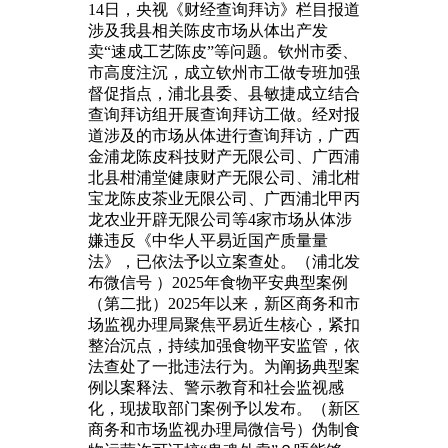
14日，央视《财经查询拜访》栏目报道
涉及我县相关陈皮市场从体出产发
卖“速成工艺陈皮”等问题。钦州市委、
市高度注沉，成立钦州市工做专班加强
督促指点，浦北县委、县敏捷成立结合
查询拜访组开展查询拜访工做。经对报
道涉及的市场从体进行查询拜访，广西
金浦龙陈皮科技财产无限公司、广西浦
北县柑浦堂健康财产无限公司、浦北柑
宝龙陈皮茶业无限公司、广西浦北甲丙
龙农业开辟无限公司等4家市场从体涉
嫌违反《中华人平易近国产质量量
法》，已依法予以立案查处。（浦北发
布微信号 ）2025年食物平安典型案例
（第二批）2025年以来，新区商务和市
场监视办理局聚焦平易近生核心，紧扣
整治沉点，持续加强食物平安监管，依
法查处了一批违法行为。为阐扬典型案
例以案释法、警示教育和社会监视感
化，现拔取部门案例予以发布。（新区
商务和市场监视办理局微信号）伪制食