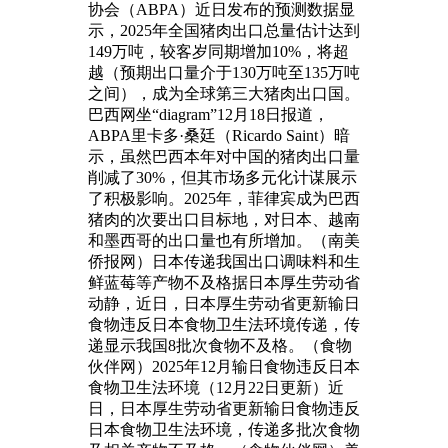
协会（ABPA）近日发布的预测数据显
示，2025年全国猪肉出口总量估计达到
149万吨，较客岁同期增加10%，将超
越（预期出口量介于130万吨至135万吨
之间），成为全球第三大猪肉出口国。
巴西网坐“diagram”12月18日报道，
ABPA里卡多·桑廷（Ricardo Saint）暗
示，虽然巴西本年对中国的猪肉出口量
削减了30%，但其市场多元化计谋展示
了积极影响。2025年，菲律宾成为巴西
猪肉的次要出口目标地，对日本、越南
和墨西哥的出口量也有所增加。（南美
侨报网）日本传递我国出口调味料和生
鲜蓝莓等产物不及格据日本厚生劳动省
动静，近日，日本厚生劳动省更新输日
食物违反日本食物卫生法环境传递，传
递显示我国8批次食物不及格。（食物
伙伴网）2025年12月输日食物违反日本
食物卫生法环境（12月22日更新）近
日，日本厚生劳动省更新输日食物违反
日本食物卫生法环境，传递多批次食物