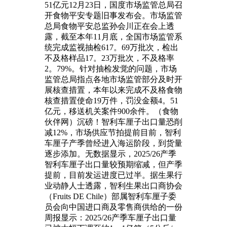
51亿元12月23日，国度市场监管总局召
开食物平安专题旧事发布会。市场监管
总局食物平安总监孙会川正在会上透
露，截至本年11月底，全国市场监管系
统完成监视抽检617。69万批次，检出
不及格样品17。23万批次，不及格率
2。79%。针对抽检发觉的问题，市场
监管总局指点各地市场监管部分及时开
展核查措置，本年以来完成不及格食物
核查措置使命19万件，罚没金额4。51
亿元，移送机关案件900余件。（食物
伙伴网）沉磅！智利车厘子出口量恐削
减12%，市场供应节拍提前目前，智利
车厘子产季曾经进入海运阶段，到货量
逐步添加。无数据显示，2025/26产季
智利车厘子出口量较预期缩减，但产季
提前，目前发运进度已过半。据生果行
业动静人士透露，智利生果出口商协会
（Fruits DE Chile）部属智利车厘子委
员会向中国进口商及零售商供给的一份
周报显示：2025/26产季车厘子出口量