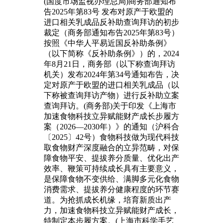
(国度市场监视办理总局)商务部通知布
告2025年第83号 发布对原产于欧盟的
进口相关乳成品反补助查询拜访的初步
裁定（商务部通知布告2025年第83号）
按照《中华人平易近国反补助条例》
（以下简称《反补助条例》）的，2024
年8月21日，商务部（以下称查询拜访
机关）发布2024年第34号通知布告，决
定对原产于欧盟的进口相关乳成品（以
下称被查询拜访产物）进行反补助立案
查询拜访。(商务部)关于印发《上海市
加速食物科技立异赋能财产成长步履方
案（2026—2030年）》的通知（沪科合
〔2025〕42号）食物科技做为现代科技
取食物财产深度融合的立异范畴，对保
障食物平安、提拔养分质量、优化出产
效率、鞭策可持续成长具有主要意义，
是保障食物不变供给、满脚多元化食物
消费需求、提拔养分健康程度的环节赛
道。为抢抓成长机缘，培育新质出产
力，加速食物科技立异赋能财产成长，
特制定本步履方案。(上海市科学手艺