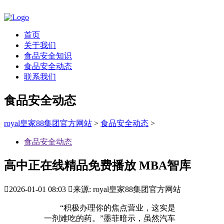
首页
关于我们
食品安全知识
食品安全动态
联系我们
食品安全动态
royal皇家88集团官方网站
>
食品安全动态
>
食品安全动态
高中正在线精品免费播放 MBA智库

2026-01-01 08:03

来源: royal皇家88集团官方网站
“积极办理你的焦点营业，这实是
一剂难吃的药。”墨菲暗示，虽然汽车