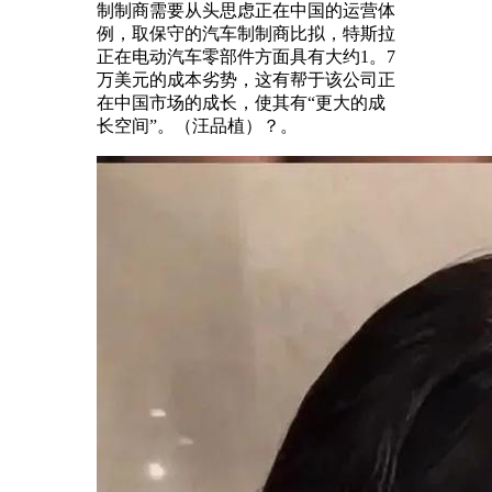
制制商需要从头思虑正在中国的运营体
例，取保守的汽车制制商比拟，特斯拉
正在电动汽车零部件方面具有大约1。7
万美元的成本劣势，这有帮于该公司正
在中国市场的成长，使其有“更大的成
长空间”。（汪品植）？。