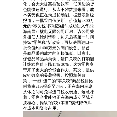
化，会大大提高检验效率，低风险的货
色能快速通行。从宏不雅数据来看，成
本劣势也正在为成长动能。据新浪财经
报道，一批采自俄罗斯、价值超2300万
元的“零关税”探测器组件成功进入华能
海南昌江核电无限公司厂房。该公司关
务担任人徐剑锋称，封关后将第一时间
操纵“零关税”新政策，再从法国进口一
批价值约1400万元的阀门设备。起首，
是商品采购成本的间接降低。以家电、
保健品等品类为例，进口关税的打消能
让终端售价下降15%-30%，这为零售商
带来了更大的价钱合作力。其次，是供
应链效率的显著提拔。按照相关政
策，“一线”进口的“零关税”商品税目比
例将由21%提高至74%，正在岛内享惠
从体之间可免得进口税收畅通。这意味
着，零售企业能够正在海南成立区域分
拨核心，操纵“保税+零售”模式降低库
存成本和资金占用。