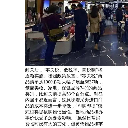
封关后，“零关税、低税率、简税制”将
逐渐实施。按照政策放置，“零关税”商
品清单从1900多项大幅扩展至6637项，
笼盖美妆、家电、保健品等74%的商品
类别，比封关前提高53个百分点。对岛
内居平易近而言，这意味着采办进口商
品的成本将进一步降低，“即购即提”模
式也将提拔购物便当性。当地商品和办
事价钱受多沉要素影响。“虽然日常消
费临时没有大的变化，但黄饰物品和苹