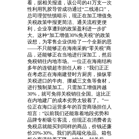
看，据相关报道，该公司的41万支一次
性利用乳胶导管成功通过“二线港口”，
总司理贺怯慎暗示，现正在加工增值免
关税政策申报更简洁、通关流程更便
利，企业享遭到的政策盈利进一步扩
大。这种“加工增值30%免关税”的政策
设想，为零售企业供给了一个全新的思
——不只能够正在海南采购“零关税”商
品，还能够正在当地进行深加工，然后
免税销往内地市场。一位正在海南结构
多年的连锁超市担任人称：“我们正正
在考虑正在海南建登时方厨房，操纵零
关税进口的牛肉、挪威三文鱼等食材，
进行预制菜加工。只需加工增值跨越
30%，就可免得关税销往全国。这比正
在内地建厂的成本劣势太较着了。”一
位正在海口运营多年的百货商场担任人
坦言：“以前我们还能靠着地段劣势和
品牌专柜吸引客流，但现正在消费者去
免税店就能买到同样的商品，价钱还廉
价20%-30%。我们的高端化妆品、箱包