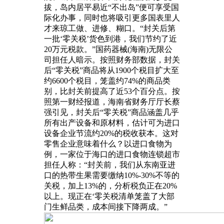
拔，岛内居平易近“不出岛”便可享受国
际化办事，同时也将吸引更多国表里人
才来琼工做、进修、糊口。“封关后第
一批‘零关税’货色到港，我们节约了近
20万元税款。”国药器械(海南)无限公
司担任人暗示。按照财务部数据，封关
后“零关税”商品将从1900个税目扩大至
约6600个税目，笼盖约74%的商品类
别，比封关前提高了近53个百分点。按
照第一财经报道，海南省财务厅厅长蔡
强引见，封关后“零关税”商品涵盖几乎
所有出产设备和原材料，估计可为进口
设备企业节流约20%的税收获本。这对
零售企业意味着什么？以进口食物为
例，一家位于海口的进口食物连锁超市
担任人称：“封关前，我们从东南亚进
口的热带生果需要缴纳10%-30%不等的
关税，加上13%的，分析税负正在20%
以上。现正在‘零关税清单笼盖了大部
门生鲜品类，成本间接下降两成。”