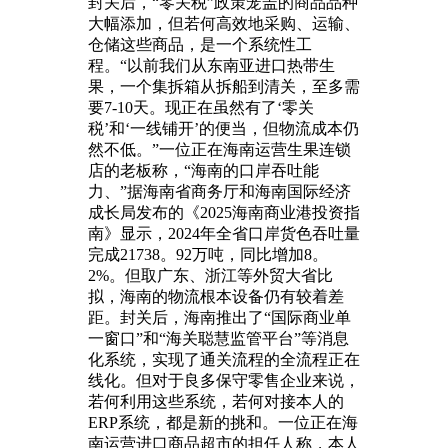
封关后，“零关税”政策笼盖的商品品种
大幅添加，但若何高效地采购、运输、
仓储这些商品，是一个系统性工
程。“以前我们从东南亚进口热带生
果，一个集拆箱从拆船到清关，至多需
要7-10天。现正在虽然有了‘零关
税’和‘一线铺开’的便当，但物流成本仍
然不低。”一位正在海南运营生果连锁
店的老板称，“海南的口岸吞吐能
力、”据海南省商务厅和海南国际经济
成长局发布的《2025海南商业港投资指
南》显示，2024年全省口岸货色吞吐量
完成21738。92万吨，同比增加8。
2%。但取广东、浙江等外贸大省比
拟，海南的物流根本设备仍有较着差
距。封关后，海南推出了“国际商业单
一窗口”和“海关聪慧监管平台”等消息
化系统，实现了通关流程的全流程正在
线化。但对于良多保守零售企业来说，
若何利用这些系统，若何对接本人的
ERP系统，都是新的挑和。一位正在海
南运营进口商品超市的担任人称，本人