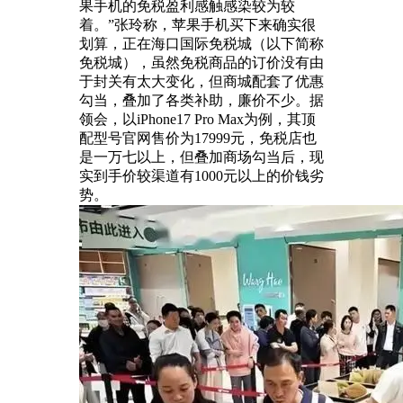
果手机的免税盈利感触感染较为较
着。”张玲称，苹果手机买下来确实很
划算，正在海口国际免税城（以下简称
免税城），虽然免税商品的订价没有由
于封关有太大变化，但商城配套了优惠
勾当，叠加了各类补助，廉价不少。据
领会，以iPhone17 Pro Max为例，其顶
配型号官网售价为17999元，免税店也
是一万七以上，但叠加商场勾当后，现
实到手价较渠道有1000元以上的价钱劣
势。