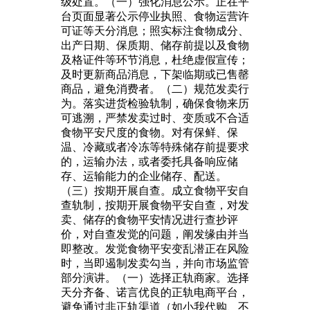
级处置。（一）强化消息公示。正在平
台页面显著公示停业执照、食物运营许
可证等天分消息；照实标注食物成分、
出产日期、保质期、储存前提以及食物
及格证件等环节消息，杜绝虚假宣传；
及时更新商品消息，下架临期或已售罄
商品，避免消费者。（二）规范发卖行
为。落实进货检验轨制，确保食物来历
可逃溯，严禁发卖过时、变质或不合适
食物平安尺度的食物。对有保鲜、保
温、冷藏或者冷冻等特殊储存前提要求
的，运输办法，或者委托具备响应储
存、运输能力的企业储存、配送。
（三）按期开展自查。成立食物平安自
查轨制，按期开展食物平安自查，对发
卖、储存的食物平安情况进行查抄评
价，对自查发觉的问题，阐发缘由并当
即整改。发觉食物平安变乱潜正在风险
时，当即遏制发卖勾当，并向市场监管
部分演讲。（一）选择正轨商家。选择
天分齐备、诺言优良的正轨电商平台，
避免通过非正轨渠道（如小我代购、不