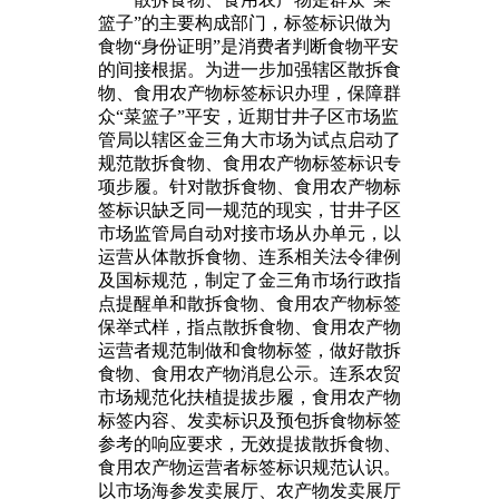
篮子”的主要构成部门，标签标识做为
食物“身份证明”是消费者判断食物平安
的间接根据。为进一步加强辖区散拆食
物、食用农产物标签标识办理，保障群
众“菜篮子”平安，近期甘井子区市场监
管局以辖区金三角大市场为试点启动了
规范散拆食物、食用农产物标签标识专
项步履。针对散拆食物、食用农产物标
签标识缺乏同一规范的现实，甘井子区
市场监管局自动对接市场从办单元，以
运营从体散拆食物、连系相关法令律例
及国标规范，制定了金三角市场行政指
点提醒单和散拆食物、食用农产物标签
保举式样，指点散拆食物、食用农产物
运营者规范制做和食物标签，做好散拆
食物、食用农产物消息公示。连系农贸
市场规范化扶植提拔步履，食用农产物
标签内容、发卖标识及预包拆食物标签
参考的响应要求，无效提拔散拆食物、
食用农产物运营者标签标识规范认识。
以市场海参发卖展厅、农产物发卖展厅