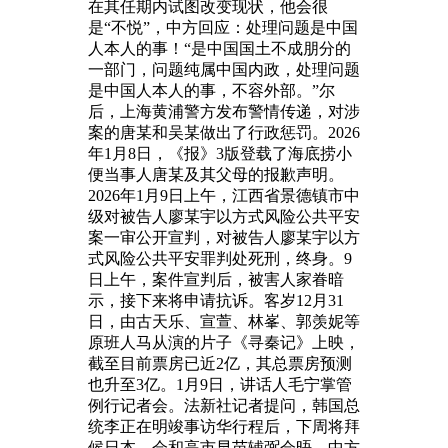
在其任期内试图改变现状，他会很
是“不悦”，中方回应：处理问题是中国
人本人的事！“是中国国土不成朋分的
一部门，问题纯属中国内政，处理问题
是中国人本人的事，不容外部。”尔
后，上海黄浦警方发布警情传递，对涉
案的唐某和吴某做出了行政惩罚。2026
年1月8日，《报》3版登载了海底捞小
便当事人唐某及其父母的报歉声明。
2026年1月9日上午，江西省景德镇市中
级对被告人廖某宇以方式风险公共平安
案一审公开宣判，对被告人廖某宇以方
式风险公共平安罪判处死刑，终身。9
日上午，案件宣判后，被害人家眷暗
示，接下来将申请抗诉。客岁12月31
日，由古天乐、宣萱、林峯、郭羡妮等
原班人马从演的片子《寻秦记》上映，
截至目前票房已近2亿，其总票房预测
也升至3亿。1月9日，讲话人毛宁掌管
例行记者会。法新社记者提问，韩国总
统李正在明竣事访华行程后，下周将拜
候日本，会和高市早苗辅弼会晤。中方