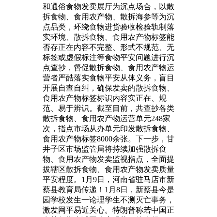
和通俗食物发卖展厅为沉点场合，以散
拆食物、食用农产物、散拆海参等为沉
点品类，环绕食物进货验收检验轨制落
实环境、散拆食物、食用农产物标签能
否存正在内容不完整、形式不规范、无
标签或虚假标注等食物平安问题进行沉
点查抄，督促散拆食物、食用农产物运
营者严酷落实食物平安从体义务，盲目
开展自查自纠，确保发卖的散拆食物、
食用农产物标签标识内容实正在、规
范、易于辨识。截至目前，共查抄各类
散拆食物、食用农产物运营单元248家
次，指点市场从办单元印发散拆食物、
食用农产物标签8000余张。下一步，甘
井子区市场监管局将持续加强散拆食
物、食用农产物发卖监视指点，全面提
拔辖区散拆食物、食用农产物发卖质量
平安程度。1月9日，河南省驻马店市新
蔡县教育局传递！1月8日，新蔡县今是
园学校发生一论理学生不测灭亡事务，
激发网平易近关心。特朗普称若中国正