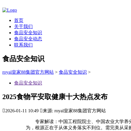
首页
关于我们
食品安全知识
食品安全动态
联系我们
食品安全知识
royal皇家88集团官方网站
>
食品安全知识
>
食品安全知识
2025食物平安取健康十大热点发布

2026-01-11 10:49

来源: royal皇家88集团官方网站
专家解读：中国工程院院士、中国农业大学养分
为，根源正在于从体义务落实不到位。需完美从采