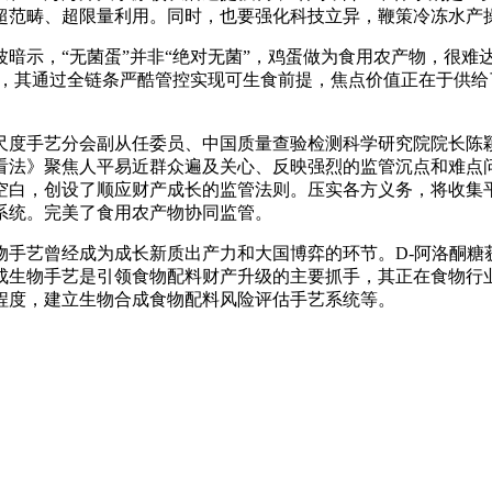
超范畴、超限量利用。同时，也要强化科技立异，鞭策冷冻水产
，“无菌蛋”并非“绝对无菌”，鸡蛋做为食用农产物，很难达
述，其通过全链条严酷管控实现可生食前提，焦点价值正在于供
手艺分会副从任委员、中国质量查验检测科学研究院院长陈颖暗
看法》聚焦人平易近群众遍及关心、反映强烈的监管沉点和难点
空白，创设了顺应财产成长的监管法则。压实各方义务，将收集
系统。完美了食用农产物协同监管。
艺曾经成为成长新质出产力和大国博弈的环节。D-阿洛酮糖
成生物手艺是引领食物配料财产升级的主要抓手，其正在食物行
程度，建立生物合成食物配料风险评估手艺系统等。