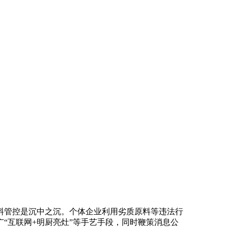
管控是沉中之沉。个体企业利用劣质原料等违法行
“互联网+明厨亮灶”等手艺手段，同时鞭策消息公