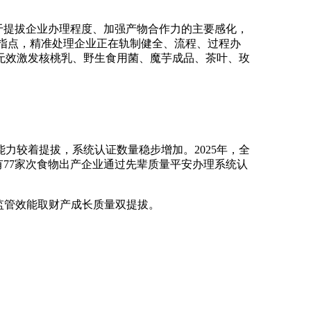
对于提拔企业办理程度、加强产物合作力的主要感化，
上门指点，精准处理企业正在轨制健全、流程、过程办
无效激发核桃乳、野生食用菌、魔芋成品、茶叶、玫
较着提拔，系统认证数量稳步增加。2025年，全
州已有77家次食物出产企业通过先辈质量平安办理系统认
监管效能取财产成长质量双提拔。