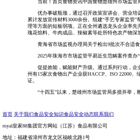
当前！首页食物资讯中国食物楚雄州市场监管局
优办事破瓶颈，通过召开政策宣讲会、营业培训会等
累计发放宣传材料3000余份。组建“手艺专家监管
理等方面的短板弱项。正在全州遴选龙头企业率先
瑰花馅料、牛肉成品、辣椒素等处所特色农产物深
青海省市场监视办理局关于检出9批次不合适食物平
2025年珠海市市场监管平易近生范畴案件查办“
促提效能，赋能财产升级。通过系列行动，企业从
州有15家次食物出产企业获HACCP、ISO 22
证。
“十四五”以来，楚雄州市场监管局多措并举，鞭
首页
关于我们
食品安全知识
食品安全动态
联系我们
royal皇家88集团官方网站（江苏）食品有限公司
地址：福建省漳州市龙文区福岐北路1号