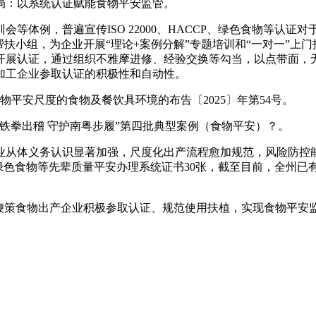
：以系统认证赋能食物平安监管。
体例，普遍宣传ISO 22000、HACCP、绿色食物等认证
”帮扶小组，为企业开展“理论+案例分解”专题培训和“一对一”
开展认证，通过组织不雅摩进修、经验交换等勾当，以点带面，
加工企业参取认证的积极性和自动性。
安尺度的食物及餐饮具环境的布告〔2025〕年第54号。
铁拳出稽 守护南粤步履”第四批典型案例（食物平安）？。
体义务认识显著加强，尺度化出产流程愈加规范，风险防控能力
000、绿色食物等先辈质量平安办理系统证书30张，截至目前，全
策食物出产企业积极参取认证、规范使用扶植，实现食物平安